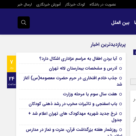
عضویت در باشگاه
کودک خبرنگار
آموزش خبرنگاری
ارسال خبر
بین الملل
پربازدیدترین اخبار
آیا بردن اطفال به مراسم عزادارى اشکال دارد؟
7
آدرس و مشخصات بیمارستان لاله تهران
روز
جذب خادم افتخاری در حرم حضرت معصومه(س) آغاز
24
شد
ساعت
هفت سال سوم یا مرحله وزارت
ر
باب اسفنجی و تاثیرات مخرب در رشد ذهنی کودکان
نرخ جدید شهریه مهدکودک های تهران اعلام شد +
ز
جدول
روزشمار هفته بزرگداشت قرآن، عترت و نماز در مدارس