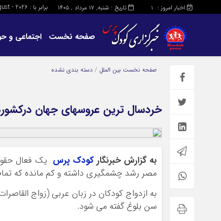
برابر با : Saturday - 8 - August - 2026
اخبار امروز :
تاریخ : شنبه, ۱۷ مرداد , ۱۴۰۵
1
صفحه نخست
اجتماعی و حو
صفحه نخست
بین الملل
/
دسته بندی نشده
خردسال ترین عروسهای جهان درکشور
به گزارش خبرنگار
کودک پرس
یک فعال حقوق
مصر رشد چشمگیری داشته و کم مانده که تمام 
به ازدواج کودکان در زبان عربی (زواج القاصرات
سن بلوغ گفته می شود.