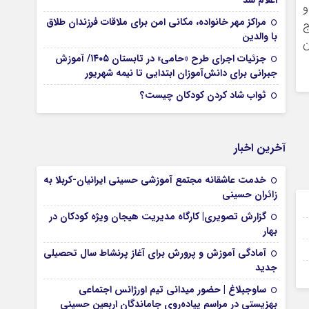
اعلام شد
و
مراکز مهر خانواده، مکانی امن برای ملاقات فرزندان طلاق
ج
با والدین
ن
جزئیات اجرای طرح «حامی» در تابستان ۱۴۰۵/ آموزش
جبرانی برای دانش‌آموزان ابتدایی تا نیمه شهریور
ثواب شاد کردن کودکان چیست؟
آخرین اخبار
خدمت عاشقانه مجتمع آموزشی‌ حسینی ایرانیان-کربلا به
زائران حسینی
12 بهمن 1404
گزارش تصویری| کارگاه مدیریت هیجان ویژه کودکان در
11 بهمن 1404
بهار
06 بهمن 1404
آمادگی آموزش و پرورش برای آغاز پرنشاط سال تحصیلی
جدید
06 بهمن 1404
ساوجبلاغ | حضور میدانی تیم اورژانس اجتماعی
بهزیستی در مراسم پیاده‌روی جاماندگان اربعین حسینی