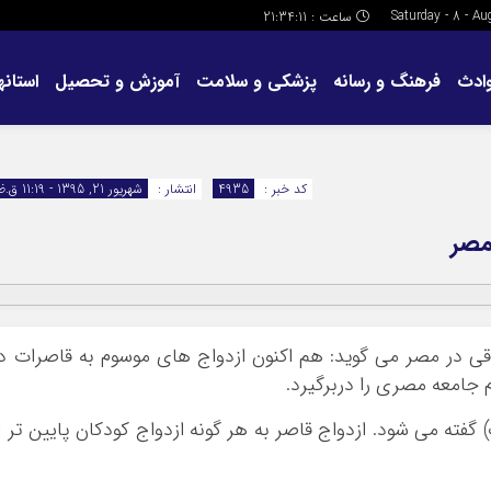
ساعت :
21:34:11
ادث
فرهنگ و رسانه
پزشکی و سلامت
آموزش و تحصیل
استانها
کد خبر :
4935
انتشار :
شهریور 21, 1395 - 11:19 ق.ظ
مصر
ی در مصر می گوید: هم اکنون ازدواج های موسوم به قاصرات د
جامعه مصری را دربرگیرد.
) گفته می شود. ازدواج قاصر به هر گونه ازدواج کودکان پایین تر ا