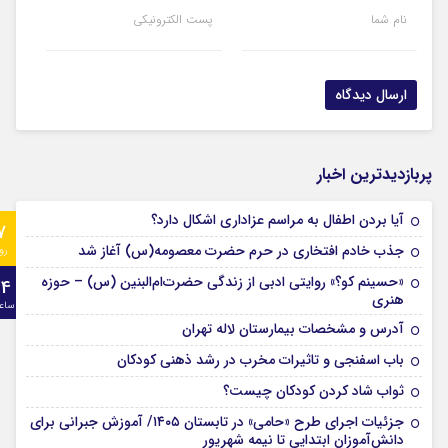
نام شما
پست الکترونیکی
پربازدیدترین اخبار
آیا بردن اطفال به مراسم عزادارى اشکال دارد؟
7
جذب خادم افتخاری در حرم حضرت معصومه(س) آغاز شد
رو
«حسینم کو؟» روایتی ادبی از زندگی حضرت‌ام‌البنین (س) – حوزه
24
هنری
ساع
آدرس و مشخصات بیمارستان لاله تهران
باب اسفنجی و تاثیرات مخرب در رشد ذهنی کودکان
ثواب شاد کردن کودکان چیست؟
جزئیات اجرای طرح «حامی» در تابستان ۱۴۰۵/ آموزش جبرانی برای
دانش‌آموزان ابتدایی تا نیمه شهریور