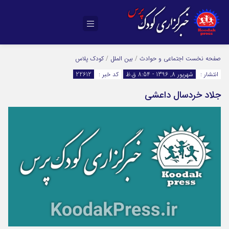
صفحه نخست
اجتماعی و حوادث
/
بین الملل
/
کودک پلاس
انتشار :
شهریور 8, 1396 - 8:54 ق.ظ
کد خبر :
22612
جلاد خردسال داعشی