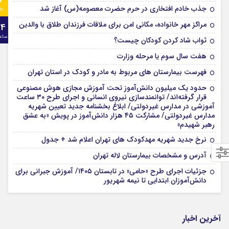
جذب خادم افتخاری در حرم حضرت معصومه(س) آغاز شد
رو
مراکز مهر خانواده، مکانی امن برای ملاقات فرزندان طلاق با والدین
24
ساع
ثواب شاد کردن کودکان چیست؟
هفت سال سوم یا مرحله وزارت
فهرست بیمارستان های مربوط به مادر و کودک در استان تهران
حدود یک میلیون دانش‌آموز تحت آموزش مجازی هوش مصنوعی
قرار گرفته‌اند/ توانمندسازی نیروی انسانی و اجرای طرح ۳۰ ساعت
آموزشی در مدارس غیردولتی/ ابلاغ بخشنامه جدید تعیین شهریه
مدارس غیردولتی/ مشارکت ۴۵ هزار دانش‌آموز در پویش «به عشق
رهبر شهیدم»
نرخ جدید شهریه مهدکودک های تهران اعلام شد + جدول
آدرس و مشخصات بیمارستان لاله تهران
جزئیات اجرای طرح «حامی» در تابستان ۱۴۰۵/ آموزش جبرانی برای
دانش‌آموزان ابتدایی تا نیمه شهریور
آخرین اخبار