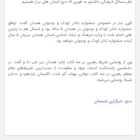
نظر مسائل فرهنگی داشتیم به طوری که جزو استان های برتر هستیم
.
الهی تبار در خصوص جشنواره تئاتر کودک و نوجوان همدان گفت: توافق
جشنواره تئاتر کودک و نوجوان در همدان 5 ساله بود و امسال هم با رایزنی
های انجام شده با وزارت فرهنگ و ارشاد اسلامی استان همدان میزبان 5 سال
آینده جشنواره تئاتر کودک و نوجوان خواهد بود
.
وی از رونمایی تقریظ رهبری بر سه کتاب چاپ همدان نیز خبر داد و گفت: در
«ششمین پاسداشت ادبیات جهاد و مقاومت» از جدیدترین تقریظ‌های مقام
معظم رهبری در سه کتاب «وقتی مهتاب گم شد»، «گلستان یازدهم» و «دختر
شینا» رونمایی می‌شود.
منبع:
خبرگزاری شبستان