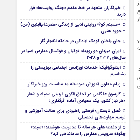
ز
خبرنگاران متعهد در خط مقدم «جنگ روایت‌ها» قرار
ع
دارند
ز
«حسینم کو؟» روایتی ادبی از زندگی حضرت‌ام‌البنین (س)
– حوزه هنری
جان باختن کودک آبادانی در حادثه انفجار گاز
همه
ایران میزبان دو رویداد فوتبال و فوتسال مدارس آسیا در
سال‌های ۲۰۲۷ و ۲۰۲۸
اینفوگرافیک| خدمات اورژانس اجتماعی بهزیستی را
ت
بشناسیم
ی
پیام معاون آموزش متوسطه به مناسبت روز خبرنگار
ی
کارسوق‌ها گامی در تحقق الگوی تربیتی سمپاد و شعار
«هر نیاز کشور، یک سمپادی آماده اثرگذاری»
فصل تابستان؛ فرصتی راهبردی برای عدالت آموزشی و
ترمیم مهارت‌های تحصیلی
از دغدغه‌های هر ساله تا مدیریت هوشمند؛ «سپند»
چگونه سرویس مدارس را ساماندهی کرد؟