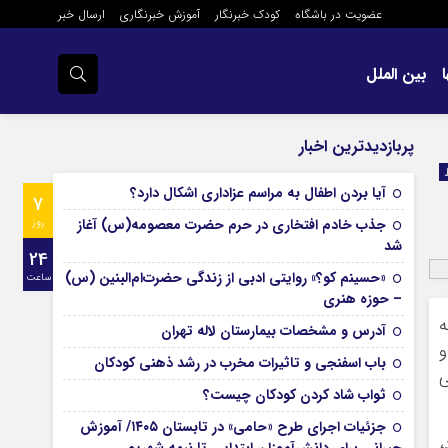
عضویت در باشگاه
کودک خبرنگار
آموزش خبرنگاری
ارسال خبر
بین الملل
پربازدیدترین اخبار
آیا بردن اطفال به مراسم عزادارى اشکال دارد؟
7
جذب خادم افتخاری در حرم حضرت معصومه(س) آغاز
روز
شد
24
«حسینم کو؟» روایتی ادبی از زندگی حضرت‌ام‌البنین (س)
ساعت
– حوزه هنری
ه
آدرس و مشخصات بیمارستان لاله تهران
و
باب اسفنجی و تاثیرات مخرب در رشد ذهنی کودکان
ی
ثواب شاد کردن کودکان چیست؟
جزئیات اجرای طرح «حامی» در تابستان ۱۴۰۵/ آموزش
،