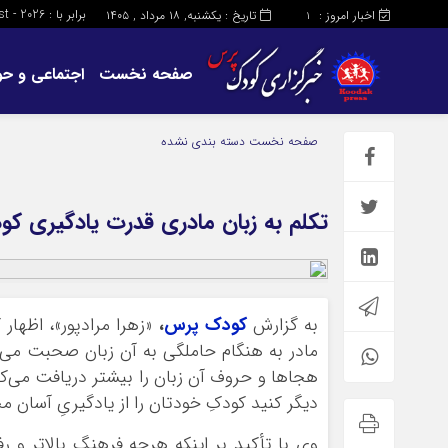
برابر با : Sunday - 9 - August - 2026
اخبار امروز :
تاریخ : یکشنبه, ۱۸ مرداد , ۱۴۰۵
1
صفحه نخست
اجتماعی و حو
صفحه نخست
دسته بندی نشده
تکلم به زبان مادری قدرت یادگیری کودکا
به گزارش
کودک پرس
،
«زهرا مرادپور»، اظهار
مادر به هنگام حاملگی به آن زبان صحبت می‌
هجاها و حروف آن زبان را بیشتر دریافت می‌کند
دیگر کنید کودکِ خودتان را از یادگیریِ آسان مح
وی با تأکید بر اینکه هرچه فرهنگ بالاتر و ر