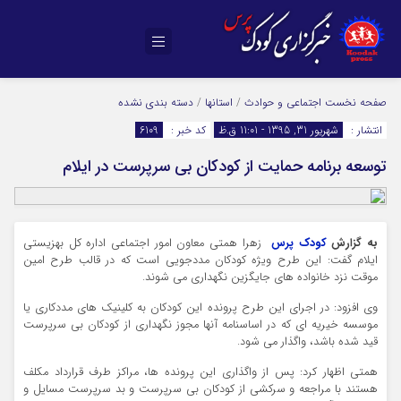
صفحه نخست
اجتماعی و حوادث
/
استانها
/
دسته بندی نشده
انتشار :
شهریور 31, 1395 - 11:01 ق.ظ
کد خبر :
6109
توسعه برنامه حمایت از کودکان بی سرپرست در ایلام
به گزارش
کودک پرس
زهرا همتی معاون امور اجتماعی اداره کل بهزیستی
ایلام گفت: این طرح ویژه کودکان مددجویی است که در قالب طرح امین
موقت نزد خانواده های جایگزین نگهداری می شوند.
وی افزود: در اجرای این طرح پرونده این کودکان به کلینیک های مددکاری یا
موسسه خیریه ای که در اساسنامه آنها مجوز نگهداری از کودکان بی سرپرست
قید شده باشد، واگذار می شود.
همتی اظهار کرد: پس از واگذاری این پرونده ها، مراکز طرف قرارداد مکلف
هستند با مراجعه و سرکشی از کودکان بی سرپرست
و بد سرپرست مسایل و