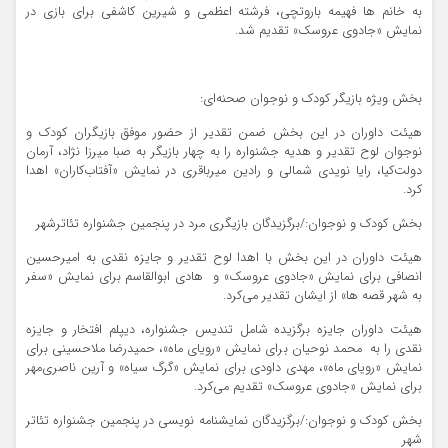
به خانم ها فهیمه باروتچی، فرشته اعظمی و شیرین کاشفی برای بازی در
نمایش «جادوی عروسک» تقدیم شد.
بخش ویژه بازیگر کودک و نوجوان صحنه‌ای:
هیئت داوران در این بخش ضمن تقدیر از حضور موفق بازیگران کودک و
نوجوان لوح تقدیر و هدیه جشنواره را به چهار بازیگر به صبا میرزا نژاد، آرمان
دولت‌کیا، رایا نویدی شمالی و رادین میرباقری در نمایش «آفتاب‌کاران» اهدا
کرد.
بخش کودک و نوجوان:/برگزیدگان بازیگری مرد در پنجمین جشنواره تئاترشهر
هیئت داوران در این بخش با اهدا لوح تقدیر و جایزه نقدی به امیرحسین
انصافی برای نمایش «جادوی عروسک» و هادی ابوالقاسم برای نمایش «سفر
به شهر قصه ها» از ایشان تقدیر می‌کرد.
هیئت داوران جایزه برگزیده شامل تندیس جشنواره، دیپلم افتخار و جایزه
نقدی را به محمد نوحیان برای نمایش «رویای ماه»، حمیدرضا ملاحسینی برای
نمایش «رویای ماه»، مهدی داودی برای نمایش «گرگ سیاه» و آرین ناصری‌مهر
برای نمایش «جادوی عروسک» تقدیم می‌کرد.
بخش کودک و نوجوان:/برگزیدگان نمایشنامه نویسی در پنجمین جشنواره تئاتر
شهر