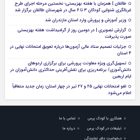
طالقان | همزمان با هفته بهزیستی؛ نخستین مرحله اجرای طرح
غربالگری شنوایی کودکان ۳ تا ۶ سال در شهرستان طالقان برگزار شد
وزیر آموزش و پرورش وارد استان مازندران شد
گزارش تصویری | در دومین روز از گرامیداشت هفته بهزیستی
صورت پذیرفت
جزئیات تصمیم ستاد عالی آزمون‌ها درباره تعویق امتحانات نهایی در
۴ استان
تسهیل‌گری ویژه معاونت پرورشی برای برگزاری اردوهای
دانش‌آموزی/ برنامه‌ریزی برای نقش‌آفرینی حداکثری دانش‌آموزان در
ایام اربعین
لغو امتحانات نهایی ۲۵ و ۲۷ تیر در چهار استان؛ زمان جدید متعاقباً
اعلام می‌شود
همکاری با کودک پرس
تماس با ما
تبلیغات در کودک پرس
درباره ما
درخواست دفتر نمایندگی