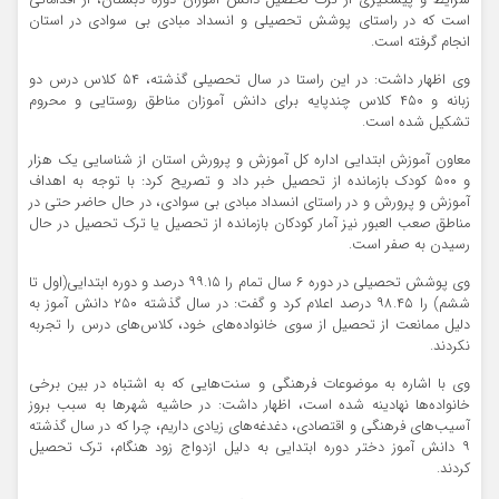
شرایط و پیشگیری از ترک تحصیل دانش آموزان دوره دبستان، از اقداماتی
است که در راستای پوشش تحصیلی و انسداد مبادی بی سوادی در استان
انجام گرفته است.
وی اظهار داشت: در این راستا در سال تحصیلی گذشته، ۵۴ کلاس درس دو
زبانه و ۴۵۰ کلاس چندپایه برای دانش آموزان مناطق روستایی و محروم
تشکیل شده است.
معاون آموزش ابتدایی اداره کل آموزش و پرورش استان از شناسایی یک هزار
و ۵۰۰ کودک بازمانده از تحصیل خبر داد و تصریح کرد: با توجه به اهداف
آموزش و پرورش و در راستای انسداد مبادی بی سوادی، در حال حاضر حتی در
مناطق صعب العبور نیز آمار کودکان بازمانده از تحصیل یا ترک تحصیل در حال
رسیدن به صفر است.
وی پوشش تحصیلی در دوره ۶ سال تمام را ۹۹.۱۵ درصد و دوره ابتدایی(اول تا
ششم) را ۹۸.۴۵ درصد اعلام کرد و گفت: در سال گذشته ۲۵۰ دانش آموز به
دلیل ممانعت از تحصیل از سوی خانواده‌های خود، کلاس‌های درس را تجربه
نکردند.
وی با اشاره به موضوعات فرهنگی و سنت‌هایی که به اشتباه در بین برخی
خانواده‌ها نهادینه شده است، اظهار داشت: در حاشیه شهرها به سبب بروز
آسیب‌های فرهنگی و اقتصادی، دغدغه‌های زیادی داریم، چرا که در سال گذشته
۹ دانش آموز دختر دوره ابتدایی به دلیل ازدواج زود هنگام، ترک تحصیل
کردند.