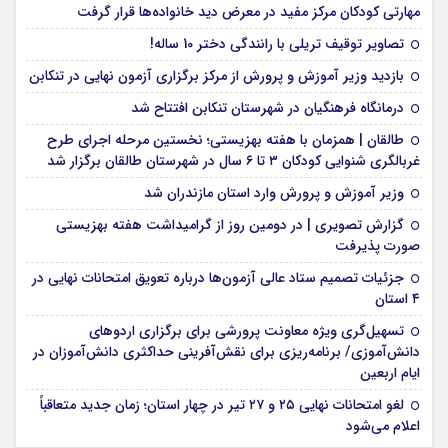
مهارتی کودکان مرکز مفید در معرض دید خانواده‌ها قرار گرفت
تصاویر توقیف تریلی با رانندگی دختر 10 ساله!
بازدید وزیر آموزش و پرورش از مرکز برگزاری آزمون نهایی در تنکابن
درمانگاه فرهنگیان در شهرستان تنکابن افتتاح شد
طالقان | همزمان با هفته بهزیستی؛ نخستین مرحله اجرای طرح
غربالگری شنوایی کودکان ۳ تا ۶ سال در شهرستان طالقان برگزار شد
وزیر آموزش و پرورش وارد استان مازندران شد
گزارش تصویری | در دومین روز از گرامیداشت هفته بهزیستی
صورت پذیرفت
جزئیات تصمیم ستاد عالی آزمون‌ها درباره تعویق امتحانات نهایی در
۴ استان
تسهیل‌گری ویژه معاونت پرورشی برای برگزاری اردوهای
دانش‌آموزی/ برنامه‌ریزی برای نقش‌آفرینی حداکثری دانش‌آموزان در
ایام اربعین
لغو امتحانات نهایی ۲۵ و ۲۷ تیر در چهار استان؛ زمان جدید متعاقباً
اعلام می‌شود