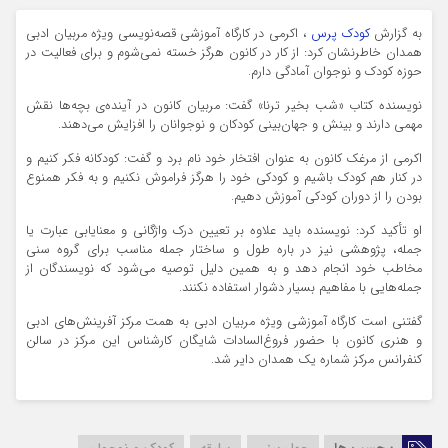
به گزارش
کودک پرس
، اکرمی در کارگاه آموزشی قصه‌نویسی ویژه مربیان ادبی
همدان خاطرنشان کرد: از کار در کانون هرگز خسته نمی‌شوم و برای فعالیت در
حوزه کودک و نوجوان آمادگی دارم.
نویسنده کتاب «شب بخیر ترنا» گفت: مربیان کانون در آینده‌ی بچه‌ها نقش
مهمی دارند و بینش و جهان‌بینی کودکان و نوجوانان را افزایش می‌دهند.
اکرمی از مرغک کانون به‌ عنوان افتخار خود نام برد و گفت: کودکانه فکر کنیم و
در کنار هم کودک باشیم و کودکی خود را هرگز فراموش نکنیم و به فکر همنوع
بودن را از دوران کودکی آموزش دهیم.
او تأکید کرد: نویسنده‏ باید علاوه ‏بر تعیین درک واژگانی و معنایابی‏ عبارت یا
جمله، پژوهشی نیز در باره طول و ساختار جمله مناسب برای گروه سنی
مخاطب خود انجام دهد و به همین دلیل توصیه می‏‌شود که نویسندگان از
جمله‏‌هایی با مفاهیم بسیار دشوار استفاده‏ نکنند.
گفتنی است کارگاه آموزشی ویژه مربیان ادبی به همت مرکز آفرینش‌های ادبی
و هنری کانون با حضور فروغ‌السادات شایگان کارشناس این مرکز در سالن
کنفرانس مرکز شماره یک همدان دایر شد.