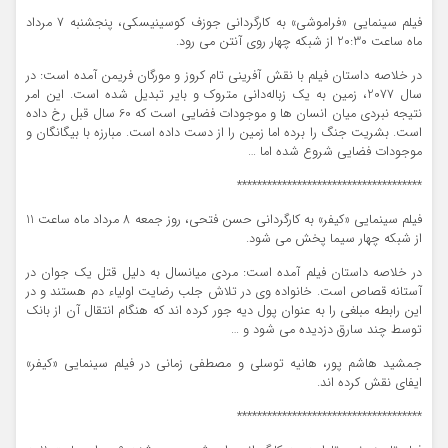
فیلم سینمایی «فراموشی» به کارگردانی جوزف کوسینیسکی، پنجشنبه 7 مرداد
ماه ساعت 20:30 از شبکه چهار روی آنتن می رود.
در خلاصه داستان فیلم با نقش آفرینی تام کروز و مورگان فریمن آمده است: در
سال 2077، زمین به یک زباله‌دانی متروک و بایر تبدیل شده است. این امر
نتیجه نبردی میان انسان ها و موجودات فضایی است که 60 سال قبل رخ داده
است. بشریت جنگ را برده اما زمین را از دست داده است. مبارزه با بیگانگان و
موجودات فضایی شروع شده اما …
*************************************
فیلم سینمایی «کیفر» به کارگردانی حسن فتحی، روز جمعه 8 مرداد ماه ساعت 11
از شبکه چهار سیما پخش می شود.
در خلاصه داستان فیلم آمده است: مردی میانسال به دلیل قتل یک جوان در
آستانه قصاص است. خانواده وی در تلاش جلب رضایت اولیاء دم هستند و در
این رابطه مبلغی را به عنوان پول دیه جور کرده اند که هنگام انتقال آن از بانک
توسط چند سارق دزدیده می شود و …
جمشید هاشم پور، هانیه توسلی و مصطفی زمانی در فیلم سینمایی «کیفر»
ایفای نقش کرده اند.
*************************************