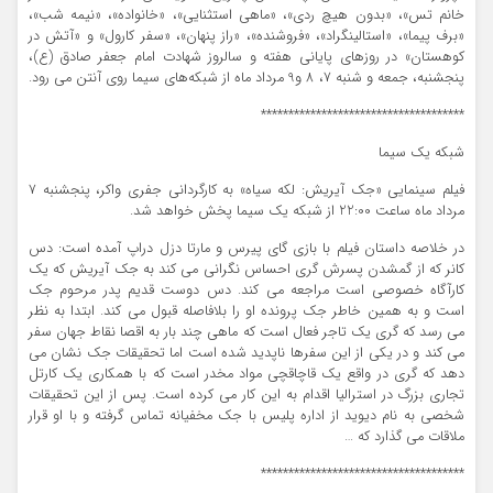
خانم تس»، «بدون هیچ ردی»، «ماهی استثنایی»، «خانواده»، «نیمه شب»،
«برف پیما»، «استالینگراد»، «فروشنده»، «راز پنهان»، «سفر کارول» و «آتش در
کوهستان» در روزهای پایانی هفته و سالروز شهادت امام جعفر صادق (ع)،
پنجشنبه، جمعه و شنبه 7، 8 و9 مرداد ماه از شبکه‌های سیما روی آنتن می رود.
*************************************
شبکه یک سیما
فیلم سینمایی «جک آیریش: لکه سیاه» به کارگردانی جفری واکر، پنجشنبه 7
مرداد ‌ماه ساعت 22:00 از شبکه یک سیما پخش خواهد شد.
در خلاصه داستان فیلم با بازی گای پیرس و مارتا دزل دراپ آمده است: دس
کانر که از گمشدن پسرش گری احساس نگرانی می کند به جک آیریش که یک
کارآگاه خصوصی است مراجعه می کند. دس دوست قدیم پدر مرحوم جک
است و به همین خاطر جک پرونده او را بلافاصله قبول می کند. ابتدا به نظر
می رسد که گری یک تاجر فعال است که ماهی چند بار به اقصا نقاط جهان سفر
می کند و در یکی از این سفرها ناپدید شده است اما تحقیقات جک نشان می
دهد که گری در واقع یک قاچاقچی مواد مخدر است که با همکاری یک کارتل
تجاری بزرگ در استرالیا اقدام به این کار می کرده است. پس از این تحقیقات
شخصی به نام دیوید از اداره پلیس با جک مخفیانه تماس گرفته و با او قرار
ملاقات می گذارد که …
*************************************