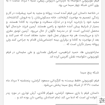
فیلم تلویزیونی «تلواسه» به کارگردانی داریوش ربیعی، شنبه 9 مرداد ساعت 11 به
روی آنتن شبکه چهار سیما می رود.
در خلاصه داستان این فیلم آمده است: پروانه و مجید به امید پیشرفت در کار و
زندگی تصمیم به مهاجرت گرفته‌اند، خانه‌ مسکونی‌شان را به فروش گذاشته‌اند.
مجید خود را بازخرید کرده و در تدارک مسافرت و مهاجرت به کانادا هستند. و
بسیار از شرایط پیش‌ آمده خشنود و راضی هستند. آرمین فرزند خردسال آنها
محصل ابتدایی است. او در مدرسه ناگهان از حال می‌رود. آرمین تومور مغزی
دارد و می‌بایست هر چه سریع‌تر عمل شود. مجید معتقد است که صبر کنند و
بعد از مهاجرت به کانادا و برقراری بیمه اجتماعی‌شان اقدام به جراحی کنند ولی
پروانه بسیار نگران است که ….
ساراخویینی ها، حمید ابراهیمی، اسرافیل علمداری و علی سلیمانی در فیلم
تلویزیونی «تلواسه» نقش آفرینی کرده اند.
*************************************
شبکه پنج سیما
فیلم تلویزیونی «فقط بیست» به کارگردانی مسعود کرامتی، پنجشنبه 7 مرداد ماه
ساعت 13:30 از شبکه پنج سیما پخش می‌شود .
داستان فیلم با بازی مسعود کرامتی، شهرام قائدی، آرش نوذری در مورد پدر
خانواده ای است که ادعا می کند تمام اجدادش ریاضی دان بوده اند و …