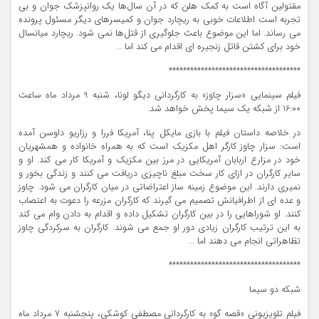
مقتولین آگاه است به کمک هلن که در آن سال‌ها یک روانپزشک جوان و بی
تجربه است اطلاعات خوبی به ریچارد جوان و کمیسرهای دیگر مسئول پرونده
می رساند. اما این موضوع باعث جلوگیری از قتل‌ها نمی شود. ریچارد میانسال
خود برای کشتن قاتل زنجیره ای اقدام می کند اما …
*************************************
فیلم سینمایی «سزار چاوز» به کارگردانی دیگو لونا، شنبه 9 مرداد ‌ماه ساعت
16:00 از شبکه یک سیما پخش خواهد شد.
در خلاصه داستان فیلم با بازی مایکل پنا، آمریکا فررا و رزاریو داوسن آمده
است: سزار چاوز کارگر اهل مکزیک است که به همراه خانواده و همشهریان
خود در مزارع اربابان آمریکایی در مرز بین مکزیک و آمریکا کار می کند. او و
سایر کارگران در ازای کار سخت مبلغ ناچیزی دریافت می کنند و زندگی بخور و
نمیری دارند. این موضوع زمینه ساز اعتراضاتی در میان کارگران می شود. چاوز
و عده ای از اطرافیانش تصمیم می گیرند که کارگران مزرعه را دعوت به اعتصاب
کنند. او شوراهایی را در بین کارگران تشکیل داده و اقدام به دادن وام می کند
به این ترتیب کارگران زیادی دور او جمع می شوند. کارگران به سرکردگی چاوز
تظاهراتی انجام می دهند اما …
*************************************
شبکه دو سیما
فیلم تلویزیونی «قصه گو» به‌ کارگردانی مصطفی کوشکی، پنجشنبه 7 مرداد ماه