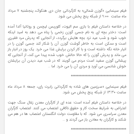
*************************************
فیلم سینمایی «گوزن شمالی» به کارگردانی جان دی هنکوک، پنجشنبه 7 مرداد
ماه ساعت 9:00 از شبکه پنج پخش می شود.
در خلاصه داستان فیلم با بازی سم الیوت، کلوریس لیچمن و روتانیا آلدا آمده
است: دختر بچه ای به نام جسی گوزن زخمی را پناه می دهد به امید اینکه
خوب شود و شب عید نزد بچه هایش برگردد، از آنجایی که پدرش مرد فقیری
است و ممکن است به خاطر گوشت گوزن آن را شکار کند جسی گوزن را در
انبار خانه نگه داشته است و با کار کردن برایش غذا می خرد. یک روز در انبار باز
می ماند و پدرش گوزن را که حالا حالش خوب شده پیدا می کند، از آنجایی که
پیشانی گوزن سفید است مردم می گویند که در شب عید دیدن آن برایشان
خوش شانسی می آورد و مردی آن را می خرد. اما …
*************************************
فیلم سینمایی «سرزمین های شاد» به کارگردانی رابرت رای، جمعه 8 مرداد ماه
ساعت 13:30 از شبکه پنج پخش می شود.
در خلاصه داستان فیلم آمده است: عده ای از کارگران معدن زغال سنگ جهت
اعتراض به شرایط سخت کار و حقوق ناکافی اعتصاب می کنند. اعتصاب کارگران
معدن سراسری می شود. که با مقاومت دولت انگلستان اعتصاب ها در هم می
شکند و کارگران به معادن باز می گردند و …
*************************************