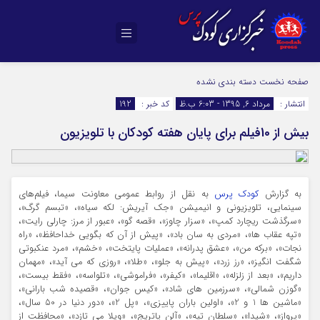
صفحه نخست
دسته بندی نشده
انتشار :
مرداد 6, 1395 - 6:03 ب.ظ
کد خبر :
192
بیش از 10فیلم برای پایان هفته کودکان با تلویزیون
به گزارش
کودک پرس
به نقل از روابط عمومی معاونت سیما، فیلم‌های
سینمایی، تلویزیونی و انیمیشن «جک آیریش: لکه سیاه»، «تبسم گرگ»،
«سرگذشت ریچارد کمپ»، «سزار چاوز»، «قصه گو»، «عبور از مرز: چارلی رایت»،
«تپه عقاب ها»، «مردی به سان باد»، «پیش از آن که بگویی خداحافظ»، «راه
نجات»، «برکه من»، «عشق پدرانه»، «عملیات پایتخت»، «خشم»، «مرد عنکبوتی
شگفت انگیز»، «رز زرد»، «پیش به جلو»، «طلا»، «روزی که می آید»، «مهمان
داریم»، «بعد از زلزله»، «اقلیما»، «کیفر»، «فراموشی»، «تلواسه»، «فقط بیست»،
«گوزن شمالی»، «سرزمین های شاد»، «کیس جوان»، «قصیده شب بارانی»،
«ماشین ها 1 و 2»، «اولین باران پاییزی»، «پل 2»، «دور دنیا در 50 سال»،
«پرواز»، «شیدا»، «سلطان تپه»، «آلن پاتریج»، «ویلا می تازد»، «محافظت از