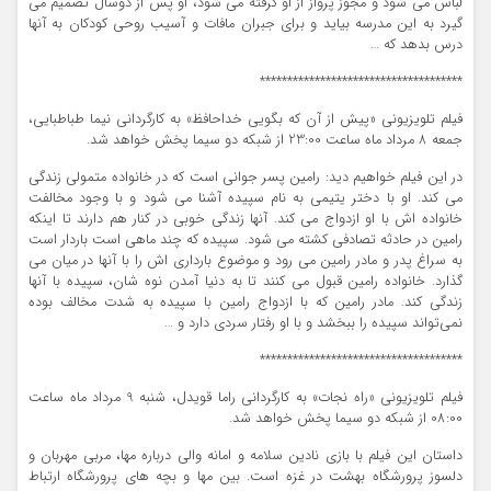
لباس می شود و مجوز پرواز از او گرفته می شود، او پس از دوسال تصمیم می
گیرد به این مدرسه بیاید و برای جبران مافات و آسیب روحی کودکان به آنها
درس بدهد که …
*************************************
فیلم تلویزیونی «پیش از آن که بگویی خداحافظ» به کارگردانی نیما طباطبایی،
جمعه 8 مرداد ماه ساعت 23:00 از شبکه دو سیما پخش خواهد شد.
در این فیلم خواهیم دید: رامین پسر جوانی است که در خانواده متمولی زندگی
می کند. او با دختر یتیمی به نام سپیده آشنا می شود و با وجود مخالفت
خانواده اش با او ازدواج می کند. آنها زندگی خوبی در کنار هم دارند تا اینکه
رامین در حادثه تصادفی کشته می شود. سپیده که چند ماهی است باردار است
به سراغ پدر و مادر رامین می رود و موضوع بارداری اش را با آنها در میان می
گذارد. خانواده رامین قبول می کنند تا به دنیا آمدن نوه شان، سپیده با آنها
زندگی کند. مادر رامین که با ازدواج رامین با سپیده به شدت مخالف بوده
نمی‌تواند سپیده را ببخشد و با او رفتار سردی دارد و …
*************************************
فیلم تلویزیونی «راه نجات» به کارگردانی راما قویدل، شنبه 9 مرداد ماه ساعت
08:00 از شبکه دو سیما پخش خواهد شد.
داستان این فیلم با بازی نادین سلامه و امانه والی درباره مها، مربی مهربان و
دلسوز پرورشگاه بهشت در غزه است. بین مها و بچه های پرورشگاه ارتباط