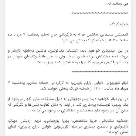
می رسانند که…
*************************************
شبکه کودک
انیمیشن سینمایی «ماشین ها 1» به کارگردانی جان لستر، پنجشنبه 7 مرداد ماه
ساعت 14:30 از شبکه کودک پخش می شود.
در این انیمیشن خواهیم دید: لایتینگ مک‌کوئین، ماشین مسابق? تازه‌کار و
بی‌کله تمام ذهنیتش برنده شدن است. ولی به طور غافلگیرکننده‌ای خود را در
یک شهر قدیمی می‌یابد که تنها برنده شدن همه چیز نیست …
*************************************
فیلم تلویزیونی «اولین باران پاییزی» به کارگردانی افسانه منادی، پنجشنبه 7
مرداد ماه ساعت 22:00 از شبکـه کودک پخش خواهد شد.
در این فیلم خواهیم دید: پسر نوجوانی به دلیل مشکلات مالی ناچار می‌شود از
یک پیرمردِ نویسنده پرستاری کند. در ابتدا به دلیل تفاوت نسل‌ها و نگرشی که
میان آن دو وجود دارد مشکلات و اختلافاتی به وجود می‌آید که ….
جمشید مشایخی، فریبا متخصص، پوریا پوربهرامی، مریم آردیش، مهتاب
کرک‌وندی و یاسمن جعفری در فیلم تلویزیونی «اولین باران پاییزی» ایفای
نقش کرده اند.