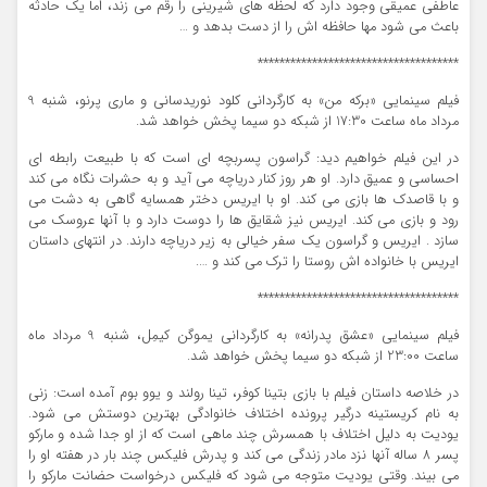
عاطفی عمیقی وجود دارد که لحظه های شیرینی را رقم می زند، اما یک حادثه
باعث می شود مها حافظه اش را از دست بدهد و …
*************************************
فیلم سینمایی «برکه من» به کارگردانی کلود نوریدسانی و ماری پرنو، شنبه 9
مرداد ماه ساعت 17:30 از شبکه دو سیما پخش خواهد شد.
در این فیلم خواهیم دید: گراسون پسربچه ای است که با طبیعت رابطه ای
احساسی و عمیق دارد. او هر روز کنار دریاچه می آید و به حشرات نگاه می کند
و با قاصدک ها بازی می کند. او با ایریس دختر همسایه گاهی به دشت می
رود و بازی می کند. ایریس نیز شقایق ها را دوست دارد و با آنها عروسک می
سازد . ایریس و گراسون یک سفر خیالی به زیر دریاچه دارند. در انتهای داستان
ایریس با خانواده اش روستا را ترک می کند و ….
*************************************
فیلم سینمایی «عشق پدرانه» به کارگردانی یموگن کیمِل، شنبه 9 مرداد ماه
ساعت 23:00 از شبکه دو سیما پخش خواهد شد.
در خلاصه داستان فیلم با بازی بتینا کوفر، تینا رولند و یوو بوم آمده است: زنی
به نام کریستینه درگیر پرونده اختلاف خانوادگی بهترین دوستش می شود.
یودیت به دلیل اختلاف با همسرش چند ماهی است که از او جدا شده و مارکو
پسر 8 ساله آنها نزد مادر زندگی می کند و پدرش فلیکس چند بار در هفته او را
می بیند. وقتی یودیت متوجه می شود که فلیکس درخواست حضانت مارکو را