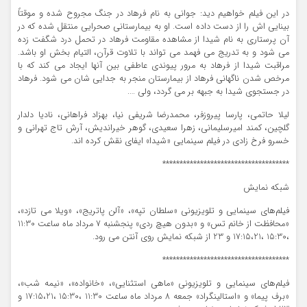
در این فیلم خواهیم دید: جوانی به نام فرهاد در جنگ مجروح شده و موقتاً
بینایی اش را از دست داده است. او به بیمارستانی صحرایی منتقل شده که در
آن پرستاری به نام شیدا از مشاهده مقاومت فرهاد در تحمل درد شگفت زده
می شود و به تدریج می فهمد می تواند با تلاوت قرآن، التیام بخش او باشد.
مراقبت شیدا از فرهاد به مرور پیوندی عاطفی بین آنها ایجاد می کند که با
مرخص شدن ناگهانی فرهاد از بیمارستان منجر به جدایی شان می شود. فرهاد
در جستجوی شیدا به جبهه بر می گردد، ولی ….
لیلا حاتمی، پارسا پیروزفر، محمدرضا شریفی نیا، بهزاد فراهانی، نادیا دلدار
گلچین، کمند امیرسلیمانی، زهرا سعیدی، گوهر خیراندیش، آرش تاج تهرانی و
خسرو فرخ زادی در فیلم سینمایی «شیدا» ایفای نقش کرده اند.
*************************************
شبکه نمایش
فیلم‌های سینمایی و تلویزیونی «سلطان تپه»، «آلن پاتریج»، «ویلا می تازد»،
«محافظت از خانم تس» و «بدون هیچ ردی» پنجشنبه 7 مرداد ماه ساعت 11:30
،15:30 ،17:15،21 و 23 از شبکه نمایش روی آنتن می رود.
*************************************
فیلم‌های سینمایی ‌و تلویزیونی «ماهی استثنایی»، «خانواده»، «نیمه شب»،
«برف پیما» و «استالینگراد» جمعه 8 مرداد ماه ساعت 11:30 ،15:30 ،17:15،21 و