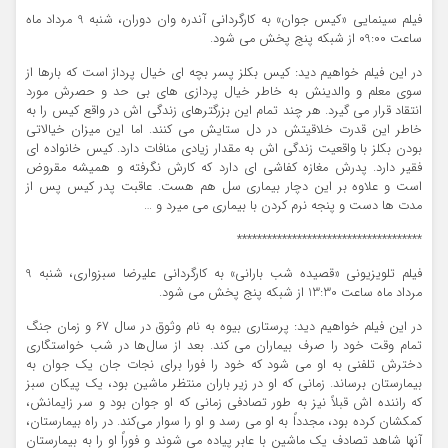
فیلم سینمایی «کیس جوان» به کارگردانی آندره وان دوران، شنبه 9 مرداد ماه
ساعت 09:00 از شبکه پنج پخش می شود.
در این فیلم خواهیم دید: کیس بکلز پسر بچه ای خیال پرداز است که بارها از
سوی معلم و والدینش به خاطر خیال پردازی های بی حد و حصرش مورد
انتقاد قرار می گیرد. هر چند تمام این بزرگترهای زندگی اش در واقع کیس را به
خاطر این قدرت خلاقیتش در دل ستایش می کنند. اما این میزان خیالاتی
بودن بکلز با واقعیت زندگی اش به مقدار زیادی منافات دارد. کیس خانواده ای
فقیر دارد. پدرش مغازه کفاشی ای دارد که کارش نگرفته و همیشه مقروض
است و علاوه بر این دچار بیماری سل هم هست. عاقبت پدر کیس پس از
مدت ها دست و پنجه نرم کردن با بیماری می میرد و …
*************************************
فیلم تلویزیونی «قصیده شب بارانی» به کارگردانی علیرضا سبزواری، شنبه 9
مرداد ماه ساعت 13:30 از شبکه پنج پخش می شود.
در این فیلم خواهیم دید: پرستاری بیوه به نام وثوق در سال 67 و زمان جنگ
تمام وقت خود را صرف بیماران می کند. بعد از سال‌ها در شب خواستگاری
دخترش تلفنی به او می شود که خود را فورا برای نجات جان یک جوان به
بیمارستان برساند. زمانی که او در زیر باران منتظر ماشین بود، یک پیکان سبز
که راننده اش قبلاً نیز به طور تصادفی زمانی که او جوان بود و سر زایمانش،
کمکشان کرده بود، مجدداً به او می رسد و او را سوار می‌کند. در راه بیمارستان،
آنها شاهد تصادف یک ماشین با عابر پیاده می شوند و فوراً او را به بیمارستان