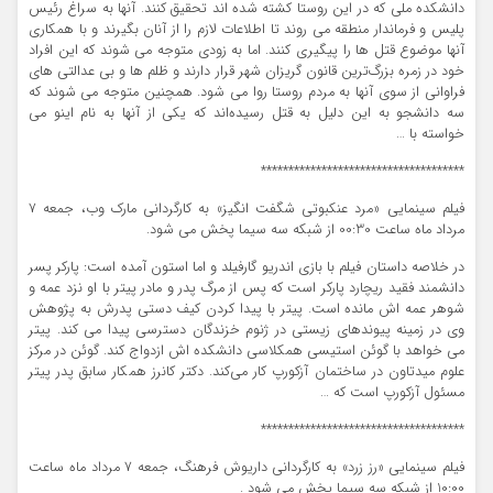
دانشکده ملی که در این روستا کشته شده اند تحقیق کنند. آنها به سراغ رئیس
پلیس و فرماندار منطقه می روند تا اطلاعات لازم را از آنان بگیرند و با همکاری
آنها موضوع قتل ها را پیگیری کنند. اما به زودی متوجه می شوند که این افراد
خود در زمره بزرگ‌ترین قانون گریزان شهر قرار دارند و ظلم ها و بی عدالتی های
فراوانی از سوی آنها به مردم روستا روا می شود. همچنین متوجه می شوند که
سه دانشجو به این دلیل به قتل رسیده‌اند که یکی از آنها به نام اینو می
خواسته با …
*************************************
فیلم سینمایی «مرد عنکبوتی شگفت انگیز» به کارگردانی مارک وب، جمعه 7
مرداد ماه ساعت 00:30 از شبکه سه سیما پخش می شود.
در خلاصه داستان فیلم با بازی اندریو گارفیلد و اما استون آمده است: پارکر پسر
دانشمند فقید ریچارد پارکر است که پس از مرگ پدر و مادر پیتر با او نزد عمه و
شوهر عمه اش مانده است. پیتر با پیدا کردن کیف دستی پدرش به پژوهش
وی در زمینه پیوندهای زیستی در ژنوم خزندگان دسترسی پیدا می کند. پیتر
می خواهد با گوئن استیسی همکلاسی دانشکده اش ازدواج کند. گوئن در مرکز
علوم میدتاون در ساختمان آزکورپ کار می‌کند. دکتر کانرز همکار سابق پدر پیتر
مسئول آزکورپ است که …
*************************************
فیلم سینمایی «رز زرد» به کارگردانی داریوش فرهنگ، جمعه 7 مرداد ماه ساعت
10:00 از شبکه سه سیما پخش می شود .