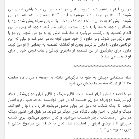
در این فیلم خواهیم دید: داوود و لیلی در شب عروسی خود راهی شمال می
شوند. آن ها در میانه راه با مهشید و آرش آشنا شده و با هم همسفر می
شوند. آرش که به دنبال سانحه تصادف باعث مرگ مردی سیاهپوش شده بود با
همکاری داوود جسد را به درون مرداب پرتاب می کند. داوود که پس از این
اقدام تصمیم به بازگشت می‌گیرد با مخالفت آرش رو به رو می شود. آن دو با
هم درگیر می شوند ولی داوود از خود هیچ گونه دفاعی نمی‌کند و لیلی که این
کوتاهی داوود را دلیل بر ترسو بودن او گذاشته تصمیم به جدایی از او می گیرد.
داوود برای جلوگیری از این تصمیم او ماجرای زندگی و علت ترس خود را برای
او تعریف می کند که …
*************************************
فیلم سینمایی «پیش به جلو» به کارگردانی دانته لم، جمعه 7 مرداد ماه ساعت
14:30 از شبکه سه سیما پخش می شود .
در خلاصه داستان فیلم آمده است: آقای مینگ و آقای تیان دو ورزشکار حرفه
ای در رشته دوچرخه سواری هستند که در چین توانسته اند صاحب نام و اعتبار
شوند. تا اینکه شرکت به دلیل بی پولی مجبور می‌شود قرارداد با آنها را لغو کند.
مینگ و تیان به اجبار وارد باشگاه های دیگر می‌شوند. در طول این تغییر مینگ
در یکی از مسابقات دچار شکست می‌شود و تیان مجبور می‌شود برای کسب
پیروزی از داروهای انرژی زا استفاده کند. تیان به خاطر این موضوع مدتی از
بازی محروم می‌شود و …