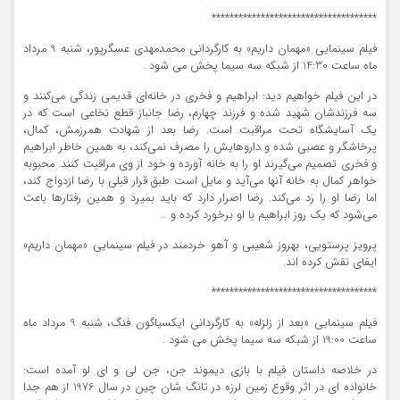
*************************************
فیلم سینمایی «مهمان داریم» به کارگردانی محمدمهدی عسگرپور، شنبه 9 مرداد
ماه ساعت 14:30 از شبکه سه سیما پخش می شود .
در این فیلم خواهیم دید: ابراهیم و فخری در خانه‌ای قدیمی زندگی می‌کنند و
سه فرزندشان شهید شده و فرزند چهارم، رضا جانباز قطع نخاعی است که در
یک آسایشگاه تحت مراقبت است. رضا بعد از شهادت همرزمش، کمال،
پرخاشگر و عصبی شده و داروهایش را مصرف نمی‌کند، به همین خاطر ابراهیم
و فخری تصمیم می‌گیرند او را به خانه آورده و خود از وی مراقبت کنند. محبوبه
خواهر کمال به خانه آنها می‌آید و مایل است طبق قرار قبلی با رضا ازدواج کند،
اما رضا او را رد می‌کند. رضا اصرار دارد که باید بمیرد و همین رفتارها باعث
می‌شود که یک روز ابراهیم با او برخورد کرده و …
پرویز پرستویی، بهروز شعیبی و آهو خردمند در فیلم سینمایی «مهمان داریم»
ایفای نقش کرده اند.
*************************************
فیلم سینمایی «بعد از زلزله» به کارگردانی ایکسیاگون فنگ، شنبه 9 مرداد ماه
ساعت 19:00 از شبکه سه سیما پخش می شود .
در خلاصه داستان فیلم با بازی دیموند جن، جن لی و ای لو آمده است:
خانواده ای در اثر وقوع زمین لرزه در تانگ شان چین در سال 1976 از هم جدا