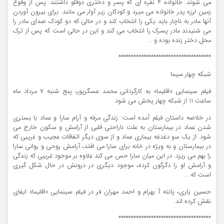
می شوند. خانواده 4 نفره ای که پسر و دختری دوقلو داشتند. پس از وقوع
زمین لرزه پدر خانواده می میرد و کودکان زیر آوار می مانند. برای بیرون آوردن
آنها مادر به ناچار باید یکی را انتخاب کند و در حالی که دو کودک صدای مادر را
می شنیدند مادر پسرک را انتخاب می کند و این در حالی است که پس از ترک
محل دختر زنده بوده و …
*************************************
شبکه چهار سیما
فیلم سینمایی «اقلیما» به کارگردانی محمد عسگرپور، پنج شنبه 7 مرداد ماه
ساعت 11 از شبکه چهار پخش می شود.
در خلاصه داستان فیلم آمده است: زندگی مرفه و آرام سارا و عماد با بستری
شدن عماد در بیمارستان به علت ناراحتی قلبی از آرامش و سکون خارج می
شود. از یک سو دغدغه بیماری عماد و از سوی دیگر اتفاقات عجیب و غریبی که
در بیمارستان و به ویژه در خانه برای سارا می افتد، آرامش روحی و روانی سارا
را بهم می ریزد. در این میان سارا حس می کند علاوه بر موجود غریبی که زندگی
و آرامش او را دگرگون کرده، موجود دیگری در درونش در حال شکل گیری
است که …
حسین یاری، پانته آ بهرام و احمد مهران فر در فیلم سینمایی «اقلیما» ایفای
نقش کرده اند.
*************************************