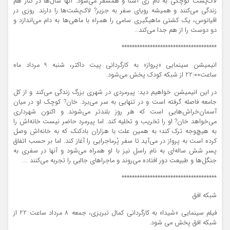
لاک‌پشت کوچکی به نام ری آشنا و همسفر می‌شود. آنها سال‌ها در کنار هم
زندگی می‌کنند و همیشه رویای سفر به جزیر? لاک‌پشت‌ها را دارند. روزی در
اقیانوس، یک کشتی ماهیگیری سامی را همراه با ماهی‌ها به دام می‌اندازد و
دو دوست را از هم جدا می‌کند…
*************************************
انیمیشن سینمایی «پرواز» به کارگردانی پیت داکتر، شنبه 9 مرداد ماه
ساعت22:00 از شبکه کودک پخش می‌شود.
در این انیمیشن خواهیم دید: پیرمردی در شهری بزرگ زندگی می‌کند و از کل
جامعه فاصله گرفته است و در تنهایی به‌ سر می‌برد. خان? کوچک او در میان
آسمان‌خراش‌هایی است که هر روز بلندتر می‌شوند و اکنون شهرداری
می‌خواهد خان? او را تخریب و تخلیه کند. اما پیرمرد حاضر نیست خانه‌اش را
به هیچ‌وجه ترک کند؛ به همین علت با هزاران بادکنک که به خانه‌اش وصل
کرده ‌است به پرواز در می‌آید تا سفر پُرماجرایی را آغاز کند. اما بر حسب اتفاق
پسر شش ساله‌ای به نام راسل نیز با او همراه می‌شود و آنها در سفری به
جنگل‌ها و طبیعت دور افتاده می‌روند و ماجراهای جالبی را تجربه می‌کنند ….
*************************************
شبکه افق
فیلم سینمایی «شیدا» به کارگردانی کمال تبریزی، جمعه 8 مرداد ساعت 22 از
شبکه افق پخش می شود.