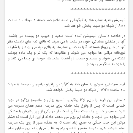
تا او را بکشند چرا که اگر او دستگیر شده و ….
*************************************
انیمیشن «تپه عقاب ها» به کارگردانی صمد غلامزاده، جمعه 8 مرداد ماه ساعت
8:00 از شبکه دو سیما پخش خواهد شد.
در خلاصه داستان انیمیشن آمده است: سعید و حبیب دو رزمنده می باشند.
آنها در منطقی عملیاتی خود، دو عقاب را می بییند که بالای تپه های نزدیک مقر
آنها در حال پرواز هستند. آنها به دنبال عقاب‌ها به بالای تپه می روند و با شلیک
توپخانه عراقی ها مواجه می شوند و عقاب‌ها که یک نر و یک ماده بودند،
کشته می شوند و سعید و حبیب در آشیانه عقاب‌ها، جوجه ای پیدا می کنند و
با خود به سنگر می برند و …
*************************************
فیلم سینمایی «مردی به سان باد» به کارگردانی پائولو بیانچینی، جمعه 8 مرداد
ماه ساعت 17:30 از شبکه دو سیما پخش خواهد شد.
داستان این فیلم با بازی لوکا بیاگینی، السیو بونی و ماسیمو پوگیو در مورد
خلبانی است که پس از وقوع یک حادثه برای مدرسه، معلم همان مدرسه می
شود. ماسیمو خلبان یک جت جنگی است، او در یکی از پروازهایش با مشکل
فنی مواجه می شود، و حادثه ای روی می دهد، حادثه از این قرار است که فشار
موتور این جت جنگی به حدی زیاد است که به هنگام عبور از روی یک مدرسه
تمام شیشه های مدرسه منفجر شده و پنجره ها را می‌لرزاند، این خلبان خلع