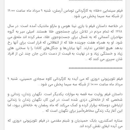
*************************************
فیلم سینمایی «طلا» به کارگردانی توماس آرسلن، شنبه 9 مرداد ماه ساعت 19:00
از شبکه سه سیما پخش می شود .
در خلاصه داستان فیلم با بازی نینا هوس و مارکو ماندیک آمده است: در سال
1998 که تمام مردم در تلاش برای جستجوی طلا هستند. امیلی میر به گروه
مهاجران آسمانی که به شمال برای جست‌وجوی طلا، سفر کرده اند ملحق می
شود. او به همراه هفت جوینده طلا که از اتفاقاتی که قرار است برای آنها رخ
بدهد هیچ اطلاعی ندارند. آنها بیابان‌ها و جنگل‌های کانادا را با سختی های
زیاد و خستگی زیاد و در نهایت به قیمت از دست دادن جان چند تن از افراد
شان سپری می کنند که …
*************************************
فیلم تلویزیونی «روزی که می آید» به کارگردانی کاوه سجادی حسینی، شنبه 9
مرداد ماه ساعت 10:00 از شبکه سه سیما پخش می شود .
داستان فیلم روایت سه قصه به موازات یکدیگر است. نگهبان زندان، زندانی و
شخصی که از خانه‌اش دزدی شده است. در این کار، نگهبان زندان با زندانی
ارتباطی دوستانه برقرار کرده و کمک می‌کند که ماه رمضان به خانه‌اش برود، اما
این آغاز یک زندگی مخاطره‌آمیز برای نگهبان است که …
ستاره اسکندری، بابک حمیدیان و شبنم مقدمی در فیلم تلویزیونی «روزی که
می آید» ایفای نقش کرده اند.