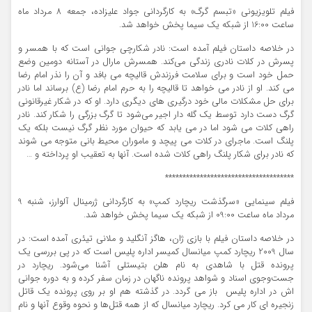
فیلم تلویزیونی «تبسم گرگ» به کارگردانی جواد علیزاده، جمعه 8 مرداد ‌ماه
ساعت 16:00 از شبکه یک سیما پخش خواهد شد.
در خلاصه داستان فیلم آمده است: نادر شکارچی جوانی است که با همسر و
پسرش در کلات نادری زندگی می‌کند. همسرش مارال در آستانه دومین وضع
حمل خود است و برای سلامت فرزندش قالیچه می بافد و آن را نذر امام رضا
می کند. او از نادر می خواهد تا قالیچه را به حرم امام رضا (ع) برساند اما نادر
برای حل مشکلات مالی خود درگیری های دیگری دارد. او که در شکار غیرقانونی
گرگ دست دارد توسط یک گله دار اجیر می‌شود تا گرگ بزرگی را شکار کند. نادر
راهی کلات می شود اما در می یابد که حیوان مورد نظر گرگ نیست بلکه یک
پلنگ است. ماجرای در کلات می پیچد و ماموران محیط بانی متوجه می شوند
که نادر برای شکار پلنگ راهی کلات شده است. آنها به تعقیب او پرداخته و …
*************************************
فیلم سینمایی «سرگذشت ریچارد کمپ» به کارگردانی ژرمینال آلوارز، شنبه 9
مرداد ‌ماه ساعت 09:00 از شبکه یک سیما پخش خواهد شد.
در خلاصه داستان فیلم با بازی ژان، هاگز آنگلید و ملانی تیئری آمده است: در
سال 2009 ریچارد کمپ میانسال کمیسر اداره پلیس است که در پی بررسی یک
پرونده قتل با شاهدی به نام هلن بتیستلی آشنا می‌شود. ریچارد در
جست‌وجوی اسناد و شواهد پرونده ناگهان در زمان سفر کرده و به دوره جوانی
اش در اداره پلیس باز می گردد. در گذشته هم او بر روی پرونده یک قاتل
زنجیره ای کار می کرد. ریچارد میانسال که از همه قتل‌ها و نحوه وقوع آنها و نام