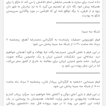
داده است برای مبارزه با همسر سابقش تمام تلاشش را می کند تا مارکو را برای
همیشه پیش خود نگه دارد. او تصمیم می گیرد تا به نزد برادرش به شهر دان
برود و از طرفی، با برگه توافق نامه ای که فلیکس در مورد واگذاری سرپرستی
مارکو به یودیت …
*************************************
شبکه سه سیما
فیلم تلویزیونی «عملیات پایتخت» به کارگردانی محمدرضا آهنج، پنجشنبه 7
مرداد ماه ساعت 10:30 از شبکه سه سیما پخش می شود .
در این فیلم با نقش آفرینی حمیدرضا پگاه، لیلا بلوکات و کاوه آهنجان خواهیم
دید: مبادله‌ای بین تشکیلات امنیتی ایران و یک جاسوس بیگانه صورت
می‌گیرد. حامد مامور امنیتی ایرانی برای معالجه به خارج از کشور سفر می‌کند،
اما در این سفر ربوده می شود و …
*************************************
فیلم سینمایی «خشم» به کارگردانی پریادار شان، پنجشنبه 7 مرداد ماه ساعت
16:00 از شبکه سه سیما پخش می شود .
در این فیلم با بازی آجای دوگن و آکشای خانا خواهیم دید: سرگرد پرتاب کمار و
سیدهانت چاتروودی دو مامور وزارت اطلاعات هندوستان به روستایی در یک
ایالت این کشور می روند تا در مورد پرونده قتل چند دانشجوی پزشکی