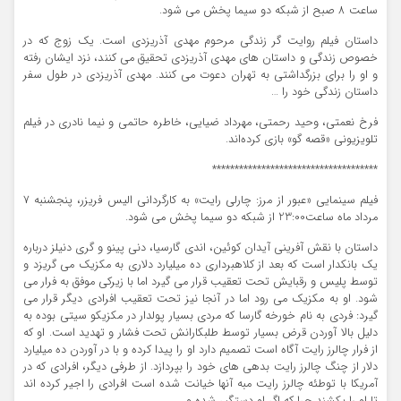
ساعت ‌8 صبح از شبکه دو سیما پخش می شود.
داستان فیلم روایت گر زندگی مرحوم مهدی آذریزدی است. یک زوج که در
خصوص زندگی و داستان های مهدی آذریزدی تحقیق می کنند، نزد ایشان رفته
و او را برای بزرگداشتی به تهران دعوت می کنند. مهدی آذریزدی در طول سفر
داستان زندگی خود را …
فرخ نعمتی، وحید رحمتی، مهرداد ضیایی، خاطره حاتمی و نیما نادری در فیلم
تلویزیونی «قصه گو» بازی کرده‌اند.
*************************************
فیلم سینمایی «عبور از مرز: چارلی رایت» به‌ کارگردانی الیس فریزر، پنجشنبه 7
مرداد ماه ساعت23:00 از شبکه دو سیما پخش می شود.
داستان با نقش آفرینی آیدان کوئین، اندی گارسیا، دنی پینو و گری دنیلز درباره
یک بانکدار است که بعد از کلاهبرداری ده میلیارد دلاری به مکزیک می گریزد و
توسط پلیس و رقبایش تحت تعقیب قرار می گیرد اما با زیرکی موفق به فرار می
شود. او به مکزیک می رود اما در آنجا نیز تحت تعقیب افرادی دیگر قرار می
گیرد: فردی به نام خورخه گارسا که مردی بسیار پولدار در مکزیکو سیتی بوده به
دلیل بالا آوردن قرض بسیار توسط طلبکارانش تحت فشار و تهدید است. او که
از فرار چالرز رایت آگاه است تصمیم دارد او را پیدا کرده و با در آوردن ده میلیارد
دلار از چنگ چالرز رایت بدهی های خود را بپردازد. از طرفی دیگر، افرادی که در
آمریکا با توطئه چالرز رایت مبه آنها خیانت شده است افرادی را اجیر کرده اند