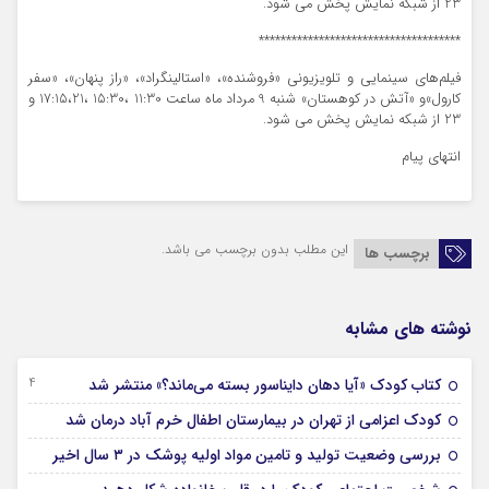
23 از شبکه نمایش پخش می شود.
*************************************
فیلم‌های سینمایی ‌و تلویزیونی «فروشنده»، «استالینگراد»، «راز پنهان»، «سفر
کارول»و «آتش در کوهستان» شنبه 9 مرداد ماه ساعت 11:30 ،15:30 ،17:15،21 و
23 از شبکه نمایش پخش می شود.
انتهای پیام
این مطلب بدون برچسب می باشد.
برچسب ها
نوشته های مشابه
24 شهریور 1403
کتاب کودک «آیا دهان دایناسور بسته می‌ماند؟» منتشر شد
22 مرداد 1403
کودک اعزامی از تهران در بیمارستان اطفال خرم آباد درمان شد
17 مرداد 1403
بررسی وضعیت تولید و تامین مواد اولیه پوشک در ۳ سال اخیر
05 مرداد 1403