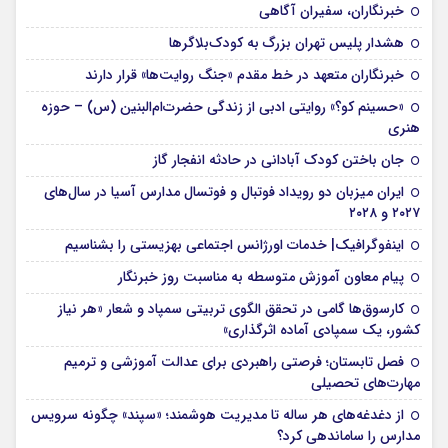
خبرنگاران، سفیران آگاهی
هشدار پلیس تهران بزرگ به کودک‌بلاگرها
خبرنگاران متعهد در خط مقدم «جنگ روایت‌ها» قرار دارند
«حسینم کو؟» روایتی ادبی از زندگی حضرت‌ام‌البنین (س) – حوزه
هنری
جان باختن کودک آبادانی در حادثه انفجار گاز
ایران میزبان دو رویداد فوتبال و فوتسال مدارس آسیا در سال‌های
۲۰۲۷ و ۲۰۲۸
اینفوگرافیک| خدمات اورژانس اجتماعی بهزیستی را بشناسیم
پیام معاون آموزش متوسطه به مناسبت روز خبرنگار
کارسوق‌ها گامی در تحقق الگوی تربیتی سمپاد و شعار «هر نیاز
کشور، یک سمپادی آماده اثرگذاری»
فصل تابستان؛ فرصتی راهبردی برای عدالت آموزشی و ترمیم
مهارت‌های تحصیلی
از دغدغه‌های هر ساله تا مدیریت هوشمند؛ «سپند» چگونه سرویس
مدارس را ساماندهی کرد؟