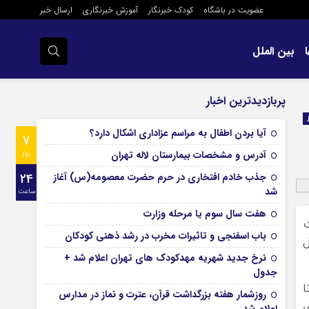
عضویت در باشگاه
کودک خبرنگار
آموزش خبرنگاری
ارسال خبر
بین الملل
پربازدیدترین اخبار
آیا بردن اطفال به مراسم عزادارى اشکال دارد؟
7
آدرس و مشخصات بیمارستان لاله تهران
روز
جذب خادم افتخاری در حرم حضرت معصومه(س) آغاز
24
شد
ساعت
هفت سال سوم یا مرحله وزارت
ت
باب اسفنجی و تاثیرات مخرب در رشد ذهنی کودکان
ل
نرخ جدید شهریه مهدکودک های تهران اعلام شد +
جدول
ا
روزشمار هفته بزرگداشت قرآن، عترت و نماز در مدارس
ی