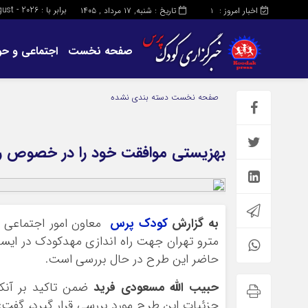
برابر با : Saturday - 8 - August - 2026
اخبار امروز :
تاریخ : شنبه, ۱۷ مرداد , ۱۴۰۵
1
صفحه نخست
اجتماعی و حو
صفحه نخست
دسته بندی نشده
بهزیستی موافقت خود را در خصوص راه‌
به گزارش
کودک پرس
معاون امور اجتماعی
مترو تهران جهت راه اندازی مهدکودک در ایستگ
حاضر این طرح در حال بررسی است.
حبیب الله مسعودی فرید
ضمن تاکید بر آنکه
جزئیات این طرح مورد بررسی قرار گیرد، گفت