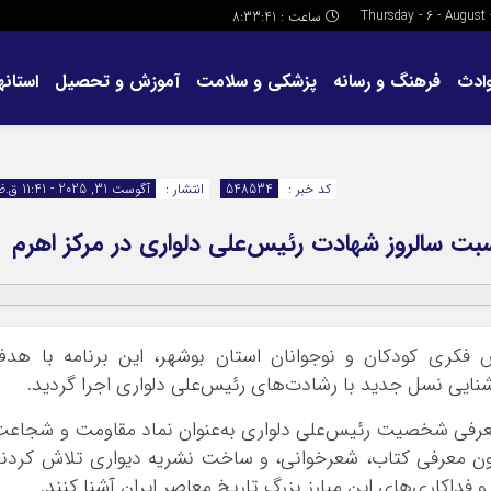
ساعت :
8:33:42
ادث
فرهنگ و رسانه
پزشکی و سلامت
آموزش و تحصیل
استانها
کد خبر :
548534
انتشار :
آگوست 31, 2025 - 11:41 ق.ظ
مناسبت سالروز شهادت رئیس‌علی دلواری در مرکز اهرم
ش فکری کودکان و نوجوانان استان بوشهر، این برنامه با هد
نایی نسل جدید با رشادت‌های رئیس‌علی دلواری اجرا گردید.
ه معرفی شخصیت رئیس‌علی دلواری به‌عنوان نماد مقاومت و شجاع
چون معرفی کتاب، شعرخوانی، و ساخت نشریه دیواری تلاش کردن
و فداکاری‌های این مبارز بزرگ تاریخ معاصر ایران آشنا کنند.