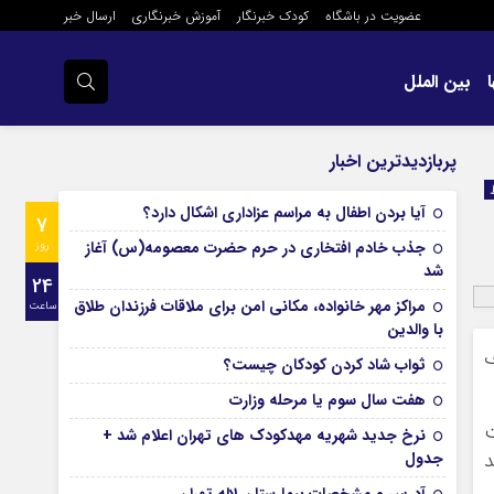
عضویت در باشگاه
کودک خبرنگار
آموزش خبرنگاری
ارسال خبر
بین الملل
پربازدیدترین اخبار
آیا بردن اطفال به مراسم عزادارى اشکال دارد؟
7
جذب خادم افتخاری در حرم حضرت معصومه(س) آغاز
روز
شد
24
مراکز مهر خانواده، مکانی امن برای ملاقات فرزندان طلاق
ساعت
با والدین
ف
ثواب شاد کردن کودکان چیست؟
هفت سال سوم یا مرحله وزارت
ت
نرخ جدید شهریه مهدکودک های تهران اعلام شد +
د
جدول