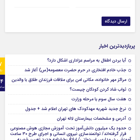
پربازدیدترین اخبار
آیا بردن اطفال به مراسم عزادارى اشکال دارد؟
7
جذب خادم افتخاری در حرم حضرت معصومه(س) آغاز شد
رو
مراکز مهر خانواده، مکانی امن برای ملاقات فرزندان طلاق با والدین
24
ساع
ثواب شاد کردن کودکان چیست؟
هفت سال سوم یا مرحله وزارت
نرخ جدید شهریه مهدکودک های تهران اعلام شد + جدول
آدرس و مشخصات بیمارستان لاله تهران
حدود یک میلیون دانش‌آموز تحت آموزش مجازی هوش مصنوعی
قرار گرفته‌اند/ توانمندسازی نیروی انسانی و اجرای طرح ۳۰ ساعت
آموزشی در مدارس غیردولتی/ ابلاغ بخشنامه جدید تعیین شهریه