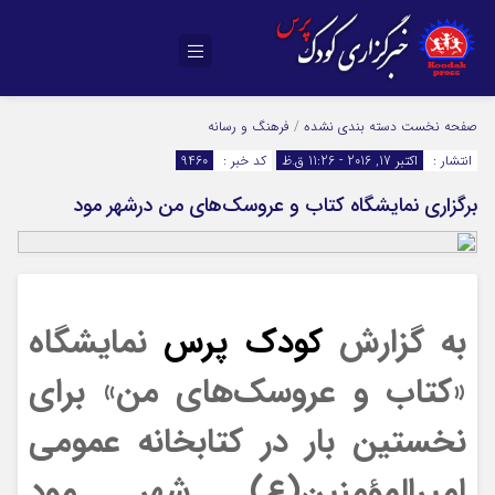
صفحه نخست
دسته بندی نشده
/
فرهنگ و رسانه
انتشار :
اکتبر 17, 2016 - 11:26 ق.ظ
کد خبر :
9460
برگزاری نمایشگاه کتاب و عروسک‌های من درشهر مود
به گزارش
کودک پرس
نمایشگاه
«کتاب و عروسک‌های من» برای
نخستین بار در کتابخانه عمومی
امیرالمؤمنین(ع) شهر مودِ