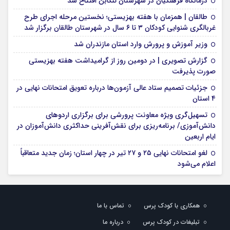
درمانگاه فرهنگیان در شهرستان تنکابن افتتاح شد
طالقان | همزمان با هفته بهزیستی؛ نخستین مرحله اجرای طرح
غربالگری شنوایی کودکان ۳ تا ۶ سال در شهرستان طالقان برگزار شد
وزیر آموزش و پرورش وارد استان مازندران شد
گزارش تصویری | در دومین روز از گرامیداشت هفته بهزیستی
صورت پذیرفت
جزئیات تصمیم ستاد عالی آزمون‌ها درباره تعویق امتحانات نهایی در
۴ استان
تسهیل‌گری ویژه معاونت پرورشی برای برگزاری اردوهای
دانش‌آموزی/ برنامه‌ریزی برای نقش‌آفرینی حداکثری دانش‌آموزان در
ایام اربعین
لغو امتحانات نهایی ۲۵ و ۲۷ تیر در چهار استان؛ زمان جدید متعاقباً
اعلام می‌شود
همکاری با کودک پرس
تماس با ما
تبلیغات در کودک پرس
درباره ما