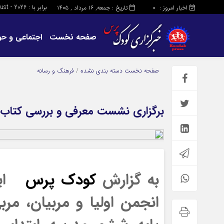
برابر با : Friday - 7 - August - 2026
اخبار امروز :
تاریخ : جمعه, ۱۶ مرداد , ۱۴۰۵
0
صفحه نخست
اجتماعی و حو
صفحه نخست
دسته بندی نشده
/
فرهنگ و رسانه
برگزاری نشست معرفی و بررسی کتاب نر
به گزارش
کودک پرس
ای
انجمن اولیا و مربیان، مر