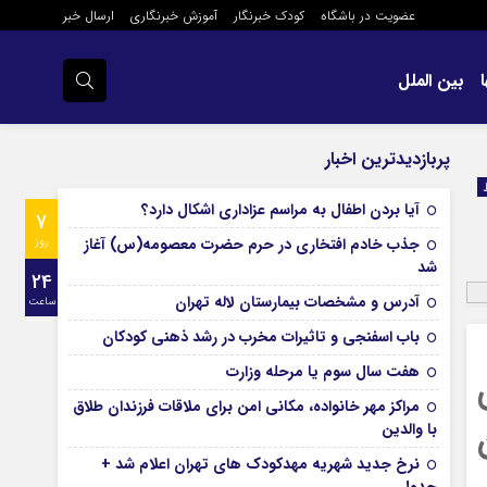
عضویت در باشگاه
کودک خبرنگار
آموزش خبرنگاری
ارسال خبر
بین الملل
پربازدیدترین اخبار
آیا بردن اطفال به مراسم عزادارى اشکال دارد؟
7
جذب خادم افتخاری در حرم حضرت معصومه(س) آغاز
روز
شد
24
آدرس و مشخصات بیمارستان لاله تهران
ساعت
باب اسفنجی و تاثیرات مخرب در رشد ذهنی کودکان
هفت سال سوم یا مرحله وزارت
مراکز مهر خانواده، مکانی امن برای ملاقات فرزندان طلاق
با والدین
نرخ جدید شهریه مهدکودک های تهران اعلام شد +