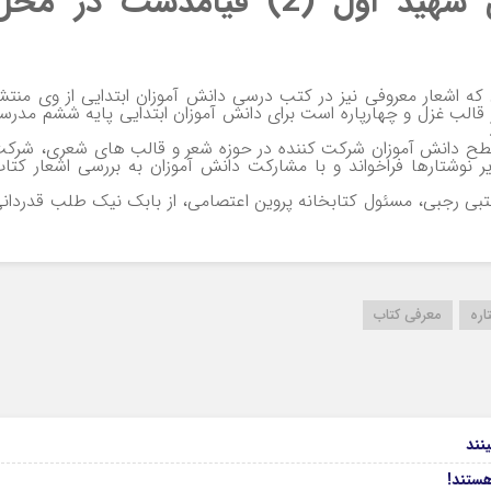
پایه ششم مدرسه ابتدایی شهید اول (2) قیامدشت در مح
 اشعار معروفی نیز در کتب درسی دانش آموزان ابتدایی از وی منتش
ردبانی از ستاره را که شامل 12 شعر در قالب غزل و چهارپاره است برای دانش آموزان ابتدایی پایه ششم مدرس
سطح دانش آموزان شرکت کننده در حوزه شعر و قالب های شعری، شرک
نوشتارها فراخواند و با مشارکت دانش آموزان به بررسی اشعار کتا
جتبی رجبی، مسئول کتابخانه پروین اعتصامی، از بابک نیک طلب قدردان
اره
معرفی کتاب
نند
ستند!