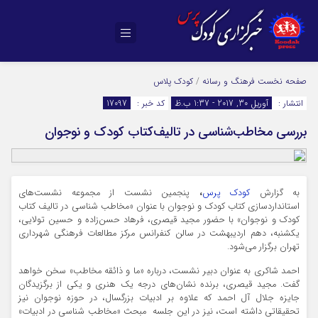
صفحه نخست
فرهنگ و رسانه
/
کودک پلاس
انتشار :
آوریل 30, 2017 - 1:37 ب.ظ
کد خبر :
17097
بررسی مخاطب‌شناسی در تالیف‌کتاب کودک و نوجوان
به گزارش
کودک پرس
،
پنجمین نشست از مجموعه نشست‌های
استانداردسازی کتاب کودک و نوجوان با عنوان «مخاطب شناسی در تالیف کتاب
کودک و نوجوان» با حضور مجید قیصری، فرهاد حسن‌زاده و حسین تولایی،
یکشنبه، دهم اردیبهشت در سالن کنفرانس مرکز مطالعات فرهنگی شهرداری
تهران برگزار می‌شود.
احمد شاکری به عنوان دبیر نشست‌، درباره‌ «ما و ذائقه‌ مخاطب» سخن خواهد
گفت. مجید قیصری، برنده نشان‌های درجه یک هنری و یکی از برگزیدگان
جایزه جلال آل احمد كه علاوه بر ادبیات بزرگسال، در حوزه نوجوان نیز
تحقیقاتی داشته است، نیز در این جلسه مبحث «مخاطب شناسی در ادبیات»