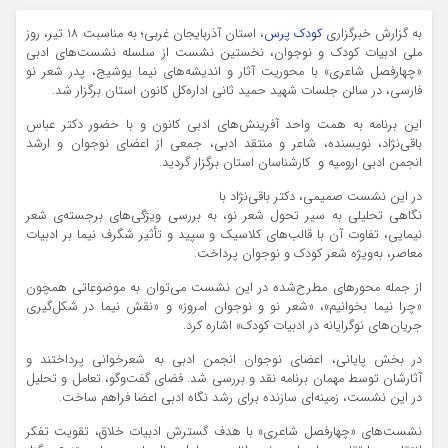
به گزارش خبرگزاری
کودک پرس
، استان آذربایجان غربی؛ به مناسبت ۱۸ تیر، روز
ملی ادبیات کودک و نوجوان، نخستین نشست از سلسله نشست‌های ادبی
«چهارفصل شاعری» با محوریت آثار و اندیشه‌های نیما یوشیج، پدر شعر نو
فارسی، در سالن جلسات شهید حمید ثانی اداره‌کل کانون استان برگزار شد.
این برنامه به همت واحد آفرینش‌های ادبی کانون و با حضور دکتر عباس
باقی‌نژاد، نویسنده، شاعر و منتقد ادبی، جمعی از اعضای نوجوان و ارشد
انجمن ادبی ارومیه و کارشناسان استان برگزار گردید.
در این نشست صمیمی، دکتر باقی‌نژاد با
نگاهی تحلیلی به سیر تحول شعر نو، به بررسی ویژگی‌های برجسته‌ی شعر
نیمایی، تفاوت آن با قالب‌های کلاسیک و سپید و تأثیر شگرف نیما بر ادبیات
معاصر، به‌ویژه شعر کودک و نوجوان پرداخت.
از جمله محورهای مطرح‌شده در این نشست می‌توان به موضوعاتی همچون
«چرا نیما بخوانیم»، «شعر نو و نوجوان امروز» و «نقش نیما در شکل‌گیری
جریان‌های نوگرایانه در ادبیات کودک» اشاره کرد.
در بخش پایانی، اعضای نوجوان انجمن ادبی به شعرخوانی پرداختند و
آثارشان توسط مهمان برنامه نقد و بررسی شد. فضای گفت‌وگو، تعامل و تحلیل
در این نشست، زمینه‌ای سازنده برای رشد نگاه ادبی اعضا فراهم ساخت.
نشست‌های «چهارفصل شاعری» با هدف گسترش ادبیات خلاق، تقویت تفکر