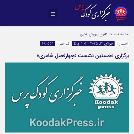
صفحه نخست
کانون پرورش فکری
انتشار :
جولای 12, 2025 - 9:06 ق.ظ
کد خبر :
480554
برگزاری نخستین نشست «چهارفصل شاعری»