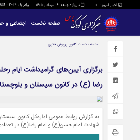
برابر با : Friday - 7 - August - 2026
اخبار امروز :
تاریخ : جمعه, ۱۶ مرداد , ۱۴۰۵
0
صفحه نخست
اجتماعی و حو
صفحه نخست
کانون پرورش فکری
برگزاری آیین‌های گرامیداشت ایام رح
رضا (ع) در کانون سیستان و بلوچستا
به گزارش روابط عمومی اداره‌کل کانون سیستان
شهادت امام حسن(ع) و امام رضا(ع) در تعدادی 