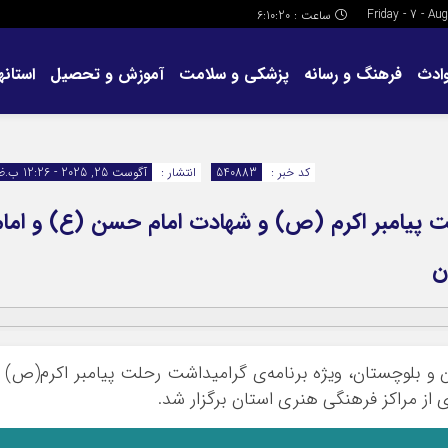
ساعت :
6:10:20
ادث
فرهنگ و رسانه
پزشکی و سلامت
آموزش و تحصیل
استانها
کد خبر :
540883
انتشار :
آگوست 25, 2025 - 12:26 ب.ظ
لت پیامبر اکرم (ص) و شهادت امام حسن (ع) و امام
ن
 و بلوچستان، ویژه برنامه‌ی گرامیداشت رحلت پیامبر اکرم(ص) 
از مراکز فرهنگی هنری استان برگزار شد.