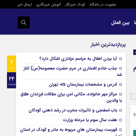
عضویت در باشگاه
کودک خبرنگار
آموزش خبرنگاری
ارسال خبر
بین الملل
پربازدیدترین اخبار
آیا بردن اطفال به مراسم عزادارى اشکال دارد؟
7
جذب خادم افتخاری در حرم حضرت معصومه(س) آغاز
روز
شد
24
آدرس و مشخصات بیمارستان لاله تهران
ساعت
مراکز مهر خانواده، مکانی امن برای ملاقات فرزندان طلاق
با والدین
باب اسفنجی و تاثیرات مخرب در رشد ذهنی کودکان
و
هفت سال سوم یا مرحله وزارت
فهرست بیمارستان های مربوط به مادر و کودک در استان