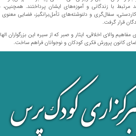
د مرتبط با زندگانی و آموزه‌های ایشان پرداختند. همچنین، ب
ردستی، سفال‌گری و دلنوشته‌های تأمل‌برانگیز، فضایی معنوی 
گان قرار گرفت.
 مفاهیم والای اخلاقی، ایثار و صبر که از سیره این بزرگواران الها
ضای کانون پرورش فکری کودکان و نوجوانان فراهم ساخت.