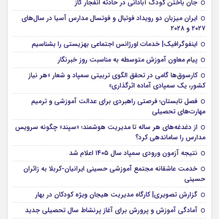
جان باختن کودک آبادانی در حادثه انفجار گاز
ایران میزبان دو رویداد فوتبال و فوتسال مدارس آسیا در سال‌های
۲۰۲۷ و ۲۰۲۸
اینفوگرافیک| خدمات اورژانس اجتماعی بهزیستی را بشناسیم
پیام معاون آموزش متوسطه به مناسبت روز خبرنگار
کارسوق‌ها گامی در تحقق الگوی تربیتی سمپاد و شعار «هر نیاز
کشور، یک سمپادی آماده اثرگذاری»
فصل تابستان؛ فرصتی راهبردی برای عدالت آموزشی و ترمیم
مهارت‌های تحصیلی
از دغدغه‌های هر ساله تا مدیریت هوشمند؛ «سپند» چگونه سرویس
مدارس را ساماندهی کرد؟
نتیجه آزمون ورودی سمپاد سال ۱۴۰۵ اعلام شد
خدمت عاشقانه مجتمع آموزشی‌ حسینی ایرانیان-کربلا به زائران
حسینی
گزارش تصویری| کارگاه مدیریت هیجان ویژه کودکان در بهار
آمادگی آموزش و پرورش برای آغاز پرنشاط سال تحصیلی جدید