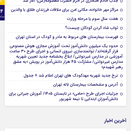
جذب خادم افتخاری در حرم حضرت معصومه(س) آغاز شد
رو
مراکز مهر خانواده، مکانی امن برای ملاقات فرزندان طلاق با والدین
24
ساع
هفت سال سوم یا مرحله وزارت
ثواب شاد کردن کودکان چیست؟
فهرست بیمارستان های مربوط به مادر و کودک در استان تهران
حدود یک میلیون دانش‌آموز تحت آموزش مجازی هوش مصنوعی
قرار گرفته‌اند/ توانمندسازی نیروی انسانی و اجرای طرح ۳۰ ساعت
آموزشی در مدارس غیردولتی/ ابلاغ بخشنامه جدید تعیین شهریه
مدارس غیردولتی/ مشارکت ۴۵ هزار دانش‌آموز در پویش «به عشق
رهبر شهیدم»
نرخ جدید شهریه مهدکودک های تهران اعلام شد + جدول
آدرس و مشخصات بیمارستان لاله تهران
جزئیات اجرای طرح «حامی» در تابستان ۱۴۰۵/ آموزش جبرانی برای
دانش‌آموزان ابتدایی تا نیمه شهریور
آخرین اخبار