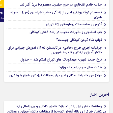
7
جذب خادم افتخاری در حرم حضرت معصومه(س) آغاز شد
رو
«حسینم کو؟» روایتی ادبی از زندگی حضرت‌ام‌البنین (س) – حوزه
24
هنری
ساع
آدرس و مشخصات بیمارستان لاله تهران
باب اسفنجی و تاثیرات مخرب در رشد ذهنی کودکان
ثواب شاد کردن کودکان چیست؟
جزئیات اجرای طرح «حامی» در تابستان ۱۴۰۵/ آموزش جبرانی برای
دانش‌آموزان ابتدایی تا نیمه شهریور
نرخ جدید شهریه مهدکودک های تهران اعلام شد + جدول
هفت سال سوم یا مرحله وزارت
مراکز مهر خانواده، مکانی امن برای ملاقات فرزندان طلاق با والدین
آخرین اخبار
رسانه‌ها نقش اول را در تحولات فضای داخلی و بین‌المللی ایفا
می‌کنند/ خبرگزاری پانا؛ آینه‌ای تمام‌نما از مطالبات دانش‌آموزان و عملکرد