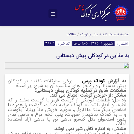
صفحه نخست
تغذیه مادر و کودک
/
مقالات
انتشار :
شهریور 4, 1395 - 1:05 ب.ظ
کد خبر :
3863
بد غذایی در کودکان پیش دبستانی
به گزارش
کودک پرس
برخی مشکلات تغذیه در کودکان
پیش دبستانی و راه حل های مناسب آن به شرح زیر است:
مشکلات شایع در تغذیه کودکان پیش دبستانی:
مشکل: از خوردن گوشت امتناع می کند.
راه حل: قطعات کوچکی از گوشت قرمز یا گوشت سفید را که
لطیف و آبدار باشد به کودک عرضه نمائید، گوشت را همراه با
غذاهای دیگر مثلا ماکارونی، سوپ، خورش ها، پیتزا، آبگوشت
و … به کودک بدهید.از حبوبات، پنیر، تخم مرغ و ماهی های
بدون استخوان مثل کنسرو ماهی تن یا ماهی آزاد استفاده
نمائید.
مشکل: به اندازه کافی شیر نمی نوشد.
راه حل: به او ماست و پنیر بدهید. پنیر را در طبخ غذاها به کار