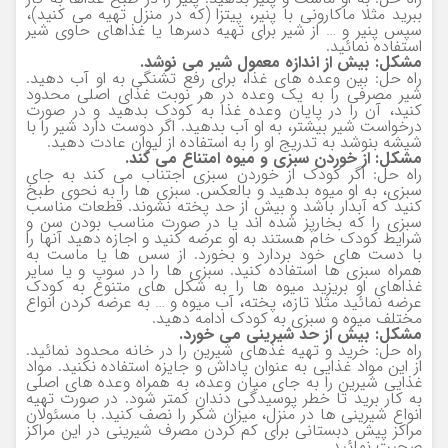
ببرید مثلا ماکارونی با پنیر، پیتزا (که در منزل تهیه می کنید)،
سپس پنیر و … از شیر برای تهیه دسرها یا غذاهای حاوی شیر
استفاده نمائید.
مشکل: بیش از اندازه معمول شیر می نوشد.
راه حل: بین وعده های غذا، برای رفع تشنگی به او آب دهید.
شیر مصرفی را به یک وعده در هر نوبت غذای اصلی محدود
کنید، آن را در پایان وعده غذا به کودک بدهید و در صورت
درخواست شیر بیشتر، به او آب بدهید. اگر دوست دارد شیر را با
شیشه بنوشد به تدریج او را به استفاده از لیوان عادت دهید.
مشکل: از خوردن سبزی و میوه امتناع می کند.
راه حل: اگر کودک از خوردن سبزی اجتناب می کند به جای
سبزی، به او میوه بدهید و بالعکس. سبزی ها را به نحوی طبخ
کنید که آبدار باشد و بیش از حد پخته نشوند. قطعات مناسب
سبزی را که بخارپز شده اند یا در صورت مناسب بودن سن و
شرایط کودک خام هستند به او عرضه کنید و اجازه دهید آنها را
با دست های خود بردارد و بخورد. از سس ها یا ماست به
همراه سبزی ها استفاده کنید. سبزی ها را در سوپ و یا سایر
غذاهای او بریزید میوه ها را به شکل های متنوع به کودک
عرضه نمائید مثلا تازه، پخته، آب میوه و … به عرضه کردن انواع
مختلف میوه و سبزی به کودک ادامه دهید.
مشکل: بیش از حد شیرینی می خورد.
راه حل: خرید و تهیه غذهای شیرین را در خانه محدود نمائید.
از این مواد غذایی به عنوان پاداش و جایزه استفاده نکنید. مواد
غذایی شیرین را به جای میان وعده، به همراه وعده های اصلی
به کار برید تا خطر پوسیدگی دندان کمتر شود. در صورت تهیه
انواع شیرینی ها در منزل، میزان شکر را نصف کنید. با مسئولان
مراکز پیش دبستانی برای کم کردن مصرف شیرینی در این مراکز
صحبت نمائید.