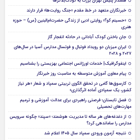
هشدار پلیس تهران بزرگ به کودک‌بلاگرها
خبرنگاران متعهد در خط مقدم «جنگ روایت‌ها» قرار دارند
«حسینم کو؟» روایتی ادبی از زندگی حضرت‌ام‌البنین (س) – حوزه
هنری
جان باختن کودک آبادانی در حادثه انفجار گاز
ایران میزبان دو رویداد فوتبال و فوتسال مدارس آسیا در سال‌های
۲۰۲۷ و ۲۰۲۸
اینفوگرافیک| خدمات اورژانس اجتماعی بهزیستی را بشناسیم
پیام معاون آموزش متوسطه به مناسبت روز خبرنگار
کارسوق‌ها گامی در تحقق الگوی تربیتی سمپاد و شعار «هر نیاز
کشور، یک سمپادی آماده اثرگذاری»
فصل تابستان؛ فرصتی راهبردی برای عدالت آموزشی و ترمیم
مهارت‌های تحصیلی
از دغدغه‌های هر ساله تا مدیریت هوشمند؛ «سپند» چگونه سرویس
مدارس را ساماندهی کرد؟
نتیجه آزمون ورودی سمپاد سال ۱۴۰۵ اعلام شد