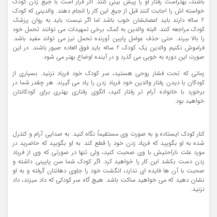
باشند، بهتراست رفتار او را پیش بینی کنند. اگر قرار است با جیغ زدن کودک
خواسته اش را اجابت کنند قبل از جیغ این کار را انجام دهند. والدینی که کودک
2 ساله دارند باید اعصابشان خوب باشد اما اگر نیست باید به روان پزشک
کودک مراجعه کنند. البته والدین به کمک برخی تمهیدات می توانند تحمل خود
را بالا ببرند. حتی حذف عوامل پایین آورنده تحمل نیز می تواند مفید باشد.
فراموش نکنیم والدین یک کودک 2 ساله باید فوق العاده صبور باشند. در این
صورت این دوره به خوبی می گذرد و در آینده اوضاع بهتر می شود.
زمانی که تحت فشار روحی هستید، سر کودک خود فریاد نزنید. بسیاری از
کودکان با دیدن رفتار والدین خود فریاد زدن را یاد می گیرند. هر چقدر شما در
برخورد با خانواده آرام تر رفتار کنید، الگوی رفتاری بهتری برای کودکانتان
خواهید بود.
کنار کودک ایستاده و به صورت وی مستقیماً نگاه کنید. به صدایی آرام و کنترل
شده به او بگویید که فریاد زدن خود را قطع کند. به او بگویید که حاضرید در
مورد علت ناراحتیش با وی صحبت کنید، ولی تنها در صورتی که وی از فریاد
زدن دست بکشد این کار را خواهید کرد. اگر کودک شما سن پایینی داشته و
صحبت با آن ها فایده ای ندارد، انگشت خود را جلوی دهانتان گرفته و به او
نشان دهید که می خواهید ساکت باشد. هیچ گاه سر کودکی که داد میزند، داد
نزنید.