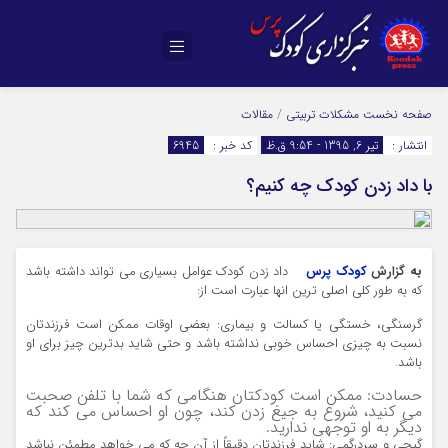
صفحه نخست
مشکلات تربیتی
/
مقالات
انتشار :
تیر 6, 1395 - 9:54 ق.ظ
کد خبر :
6945
با داد زدن کودک چه کنیم؟
به گزارش
کودک پرس
داد زدن کودک عوامل بسیاری می تواند داشته باشد
که به طور کلی اصلی ترین انها عبارت است از:
گرسنگی، خستگی یا کسالت و بیماری: بعضی اوقات ممکن است فرزندتان
نسبت به چیزی احساس خوبی نداشته باشد و حتی شاید بدترین چیز برای او
باشد.
حسادت: ممکن است کودکتان هنگامی که شما با تلفن صحبت
می کنید، شروع به جیغ زدن کند، چون او احساس می کند که
دیگر به او توجهی ندارید.
گیجی و سردرگمی: شاید فرزندتان دقیقاً از آن چه که می خواهد مطمئن نباشد