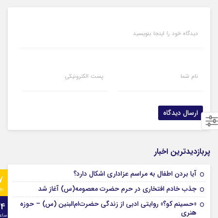
دیدگاه خود را اینجا بنویسید
نام شما
پست الکترونیکی
پربازدیدترین اخبار
آیا بردن اطفال به مراسم عزادارى اشکال دارد؟
7
جذب خادم افتخاری در حرم حضرت معصومه(س) آغاز شد
رو
«حسینم کو؟» روایتی ادبی از زندگی حضرت‌ام‌البنین (س) – حوزه
24
هنری
ساع