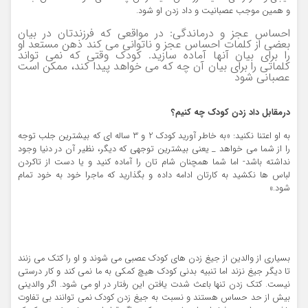
و همین موجب عصبانیت و داد زدن او شود.
احساس عجز و درماندگی: در مواقعی که فرزندتان در بیان
بعضی از کلمات احساس عجز و ناتوانی می کند ذهن مستعد او
را برای بیان آنها آماده سازید. کودک وقتی که نمی تواند
کلماتی را برای بیان آن چه که می خواهد پیدا کند، ممکن است
عصبانی شود
درمقابل داد زدن کودک چه کنیم؟
به او اعتنا نکنید: «به خاطر آورید کودک 2 و 3 ساله ای که بیشترین جلب توجه
را از شما می خواهد _ یعنی بیشترین توجهی که دیگر، نظیر آن در دنیا وجود
نداشته باشد- اما شما همچنان شام تان را آماده کنید و یا دست از تاکردن
لباس ها نکشید به کارتان ادامه داده و بگذارید که ماجرا خود به خود تمام
شود.»
بسیاری از والدین از جیغ زدن های کودک عصبی می شوند و او را کتک می زنند
تا دیگر جیغ نزند اما تنبیه بدنی کودک هیچ کمکی به ما نمی کند و کار درستی
نیست. کتک زدن تنها باعث شدت یافتن این رفتار در او می شود. اگر والدینی
بیش از حد حساس هستند و نسبت به جیغ زدن کودک نمی توانند بی تفاوت