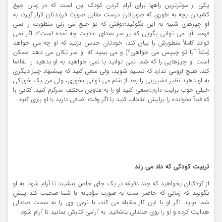
یکی از موثرترین راهها برای آرام کردن کودک این است که در زمان جیغ
کشیدن بچه به طوری که صورتتان درست مقابل صورت فرزندتان قرار گیرد، به
او چیزهای شبیه به این بگوئید:«وقتی که تو جیغ می زنی منظورت را نمی
فهمم. آیا می توانی بگویی که بر سر صدای عادیت چه آمده است؟» اگر نمی
تواند کاملاً منظورش را بیان کند، خودتان حدس بزنید که او چه می خواهد
(مثلاً آیا تو چیپس می خواهی؟) و می بینید که او سر تکان می دهد. ممکن
است او چیزهایی را که شما نمی توانید یا نمی خواهید به او بدهید را تقاضا
کند، هیچ لزومی ندارد که تسلیم شوید، ولی سعی کنید که پیشنهاد چیز دیگری
به او دهید نظیر:«شیرینی را بعد از شام می توانی بخوری، ولی من یک خوراکی
خیلی خوب برایت دارم.»سعی کنید او را به عناوین مختلف سرگرم کنید. کتابی را
که قبلاً نخوانده را برایش انتخاب کنید یا اگر وقت اضافی دارید با او بازی کنید.
تربیت کودکی که داد می زند
از کودکتان بخواهید که چند دقیقه در یک جای خاص بنشیند تا آرام شود. به او
بگویید که زمانی که حاضر است به صورت مؤدبانه با شما صحبت کند پیش
شما بیاید. اگر او با این کار مقابله می کند، با نرمی وی را به سمت صندلی
هدایت کرده و او را روی صندلی بنشانید. به آرامی کنارش بمانید تا آرام شود.