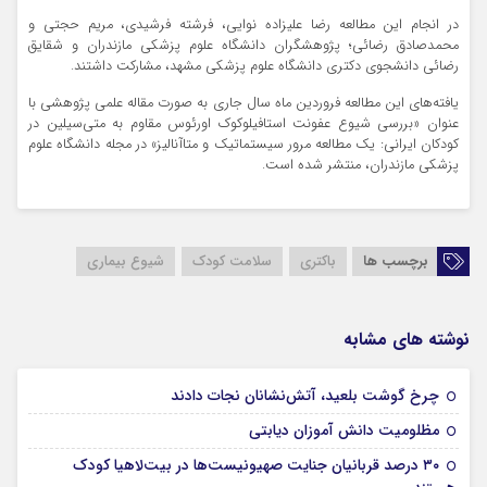
در انجام این مطالعه رضا علیزاده نوایی، فرشته فرشیدی، مریم حجتی و
محمدصادق رضائی؛ پژوهشگران دانشگاه علوم پزشکی مازندران و شقایق
رضائی دانشجوی دکتری دانشگاه علوم پزشکی مشهد، مشارکت داشتند.
یافته‌های این مطالعه فروردین ماه سال جاری به صورت مقاله علمی پژوهشی با
عنوان «بررسی شیوع عفونت استافیلوکوک اورئوس مقاوم به متی‌سیلین در
کودکان ایرانی: یک مطالعه مرور سیستماتیک و متاآنالیز» در مجله دانشگاه علوم
پزشکی مازندران، منتشر شده است.
برچسب ها
باکتری
سلامت کودک
شیوع بیماری
نوشته های مشابه
29 آبان 1403
چرخ گوشت بلعید، آتش‌نشانان نجات دادند
28 آبان 1403
مظلومیت دانش آموزان دیابتی
۳۰ درصد قربانیان جنایت صهیونیست‌ها در بیت‌لاهیا کودک
28 آبان 1403