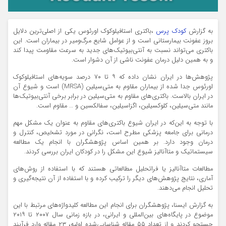
به گزارش
کودک پرس
،باکتری استافیلوکوک اورئوس یکی از اصلی‌ترین دلایل
بروز عفونت بیمارستانی است و از عوامل شایع مرگ‌ومیر در بیماران است. این
باکتری می‌تواند نسبت به آنتی‌بیوتیک‌های جدید به سرعت مقاومت پیدا کند
و به همین دلیل درمان عفونت ناشی از آن دشوار است.
پژوهش‌ها در ایران نشان داده که ۹ تا ۷۰ درصد سویه‌های استافیلوکوک
اورئوس جدا شده از بیماران مقاوم به متی‌سیلین (MRSA) است و شیوع آن
در ایران بالاست. باکتری‌های مقاوم به متی‌سیلین در برابر برخی آنتی‌بیوتیک‌ها
مانند متی‌سیلین، کلوکسیلین، اگزاسیلین، سفالکسین و … مقاوم است.
با توجه به این‌که در ایران شیوع باکتری‌های مقاوم به عنوان یک مشکل مهم
درمانی برای جامعه پزشکی مطرح است، نگرانی در مورد تشخیص، کنترل و
درمان وجود دارد. بر همین اساس پژوهشگران با انجام یک مطالعه
سیستماتیک و متاآنالیز شیوع این مشکل را در کودکان ایران بررسی کردند.
مطالعات متاآنالیز یا فراتحلیل مطالعاتی هستند که با استفاده از روش‌های
آماری، نتایج پژوهش‌های دیگر را ترکیب کرده و با استفاده از آن نتیجه‌گیری و
تحلیل انجام می‌دهند.
به گزارش ایسنا، پژوهشگران برای انجام این مطالعه کلیدواژه‌های مرتبط با این
موضوع در پایگاه‌های بین‌المللی و ایرانی، در بازه زمانی سال ۲۰۰۷ تا ۲۰۱۹
جستجو کردند و از تعداد ۵۵ مقاله شناسایی‌شده اولیه، ۲۳ مقاله وارد فرآیند