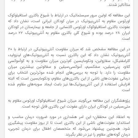
متاآنالیز شدند.
این مطالعه که اولین مرور سیستماتیک در ارتباط با شیوع باکتری استافیلوکوک
اورئوس مقاوم به آنتی‌بیوتیک در میان کودکان ایرانی است، نشان داد که
عفونت باکتری استافیلوکوک اورئوس اکتسابی از جامعه و بیمارستان در کودکان
ایران ۲۸ درصد بوده و شیوع کلی باکتری مقاوم به آنتی‌بیوتیک ۲۲ درصد
است.
در این مطالعه مشخص شد که میزان مقاومت آنتی‌بیوتیکی در ارتباط با ۲۰
آنتی‌بیوتیک نشان داد که این باکتری نسبت به آنتی‌بیوتیک‌های لینزولید،
کلرامفنیکل، سفازولین، ونکومایسین کم‌ترین میزان مقاومت و به کوآموکسی
کلاو، پنی‌سیلین، سفکسیم، آموکسی‌سیلین و سفالوتین بیشترین میزان
مقاومت را دارد. با توجه به بررسی‌های انجام شده موثرترین انتخاب برای
درمانی عفونت‌های ناشی از این باکتری‌های مقاوم، ونکومایسین است که البته
افزایش استفاده از این آنتی‌بیوتیک‌ها نیز باعث ایجاد سویه‌های مقاوم شده
است.
پژوهشگران این مطالعه می‌گویند میزان شیوع استافیلوکوک اورئوس مقاوم به
متی‌سیلین در کودکان ایران دارای عفونت این باکتری قابل توجه است.
به اعتقاد این محققان؛ این امر هشداری در مورد ضرورت درمان مناسب و
استاندارد عفونت‌های ناشی از این باکتری است تا از بروز مقاومت پیشگیری
شود. همچنین پیشنهاد می‌شود که متخصصان اطفال برای درمان تجربی،
درمان گونه‌های مقاوم را نیز در نظر بگیرند.