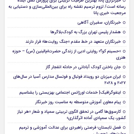
خبرگزاری پانا، بهترین ظرفیت تربیتی برای پرورش نسل آینده
رسانه است/ لزوم ترسیم نقشه راه برای بین‌المللی‌سازی و دستیابی به
مرجعیت خبری پانا
خبرنگاران، سفیران آگاهی
هشدار پلیس تهران بزرگ به کودک‌بلاگرها
خبرنگاران متعهد در خط مقدم «جنگ روایت‌ها» قرار دارند
«حسینم کو؟» روایتی ادبی از زندگی حضرت‌ام‌البنین (س) – حوزه
هنری
جان باختن کودک آبادانی در حادثه انفجار گاز
ایران میزبان دو رویداد فوتبال و فوتسال مدارس آسیا در سال‌های
۲۰۲۷ و ۲۰۲۸
اینفوگرافیک| خدمات اورژانس اجتماعی بهزیستی را بشناسیم
پیام معاون آموزش متوسطه به مناسبت روز خبرنگار
کارسوق‌ها گامی در تحقق الگوی تربیتی سمپاد و شعار «هر نیاز
کشور، یک سمپادی آماده اثرگذاری»
فصل تابستان؛ فرصتی راهبردی برای عدالت آموزشی و ترمیم
مهارت‌های تحصیلی