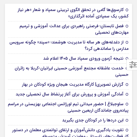
کارسوق‌ها گامی در تحقق الگوی تربیتی سمپاد و شعار «هر نیاز
کشور، یک سمپادی آماده اثرگذاری»
فصل تابستان؛ فرصتی راهبردی برای عدالت آموزشی و ترمیم
مهارت‌های تحصیلی
از دغدغه‌های هر ساله تا مدیریت هوشمند؛ «سپند» چگونه سرویس
مدارس را ساماندهی کرد؟
نتیجه آزمون ورودی سمپاد سال ۱۴۰۵ اعلام شد
خدمت عاشقانه مجتمع آموزشی‌ حسینی ایرانیان-کربلا به زائران
حسینی
گزارش تصویری| کارگاه مدیریت هیجان ویژه کودکان در بهار
آمادگی آموزش و پرورش برای آغاز پرنشاط سال تحصیلی جدید
ساوجبلاغ | حضور میدانی تیم اورژانس اجتماعی بهزیستی در مراسم
پیاده‌روی جاماندگان اربعین حسینی
این درد‌ها را در کودکان جدی بگیرید
تقویت یادگیری دانش‌آموزان و ارتقای توانمندی معلمان در دستور
کار فعالیت‌های تابستانی معاونت آموزش متوسطه