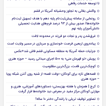
تا توسعه خدمات رفاهی
واکنش بقائی به تجاوز وحشیانه آمریکا در قشم
رونمایی از سامانه پیش‌ثبت‌نام پایه دهم با هدف تسهیل ثبت‌نام
خانواده‌ها/ صدور بیش از ۹۳ درصد فرم‌های هدایت تحصیلی
دانش‌آموزان پایه نهم
غرق‌شدن پدر و نجات دو فرزند در محدوده لافت
پیاده‌روی اربعین فرصت خودسازی و سربازی در مسیر ولایت است
جزئیات حمله آمریکا به منطقه مسکونی قشم فاش شد+عکس
پویش «تو قهرمان منی» به ۵۰۰ اجرای میدانی رسید – حوزه هنری
کوچک‌ترین قامت، بزرگ‌ترین مظلومیت
قصه‌های تازه برای کودکان؛ «وقت قصه» از شنبه روی آنتن شبکه پویا
– حوزه هنری
کرج | همزمان با هفته بهزیستی؛ دستاوردهای آموزشی، هنری و
مهارتی کودکان مرکز مفید در معرض دید خانواده‌ها قرار گرفت
تصاویر توقیف تریلی با رانندگی دختر 10 ساله!