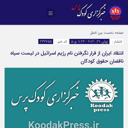
صفحه نخست
بین الملل
انتشار :
ژوئن 29, 2021 - 11:24 ق.ظ
کد خبر :
234655
انتقاد ایران از قرار نگرفتن نام رژیم اسرائیل در لیست سیاه
ناقضان حقوق کودکان