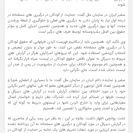
شوند.
سفیر ایران در سازمان ملل گفت: حمایت از کودکان در درگیری های مسلحانه در
درجه اول نیاز به پایان دادن به درگیری های فعلی و جلوگیری از شعله ورشدن
مجدد آنها و بروز درگیری های جدید و همچنین تضمین اجرای کامل و موثر
حقوق بین الملل بشردوستانه توسط طرف های درگیر است.
وی تاکید کرد: همچنین باید از مکانیزم فهرست کردن طرفهایی که حقوق کودکان
را در درگیری های مسلحانه نقض می کنند، به طور موثر و بدون تبعیض و
انتخاب گزینشی استفاده شود. این که نیروهای اسرائیلی هرگز در گزارش های
مربوط به دبیرکل به عنوان ناقض حقوق کودکان در لیست سیاه قرار نگرفته اند
و همچنین نام موسوم به ائتلاف برای حمایت از مشروعیت در یمن از صدر آن
لیست حذف شده است، جای نگرانی دارد.
سفیر و نماینده دائم ایران در سازمان ملل گفت: ما با بسیاری از اعضای شورا و
همچنین تعداد قابل توجهی از دیگر کشورهای عضو که طی سالهای اخیر نگرانی
خود را در مورد اختلاف بین تخلفات گزارش شده در گزارش های دبیرکل و
لیست طرفها در ضمائم ابراز کرده اند، اشتراک نظر داریم و خواستار اعمال
معیارهایی برای وارد یا خارج کردن نامها در لیستهای ذیربط به گونه ای که
بیطرفی و اعتبار چنین سازوکاری را تضمین کند، هستیم.
تخت روانچی اظهار داشت: علاوه بر این ، به نظر می رسد یکی از عناصری که
در گزارش دبیرکل در مورد کودکان و درگیری های مسلحانه به آن پرداخته نشده
است عدم ارزیابی در مورد تبعات تحریم های یک جانبه بر حمایت از کودکان در