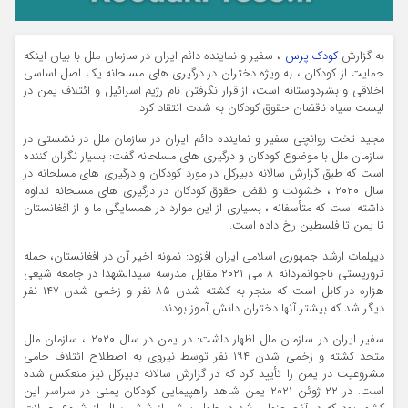
به گزارش
کودک پرس
، سفیر و نماینده دائم ایران در سازمان ملل با بیان اینکه
حمایت از کودکان ، به ویژه دختران در درگیری های مسلحانه یک اصل اساسی
اخلاقی و بشردوستانه است، از قرار نگرفتن نام رژیم اسرائیل و ائتلاف یمن در
لیست سیاه ناقضان حقوق کودکان به شدت انتقاد کرد.
مجید تخت روانچی سفیر و نماینده دائم ایران در سازمان ملل در نشستی در
سازمان ملل با موضوع کودکان و درگیری های مسلحانه گفت: بسیار نگران کننده
است که طبق گزارش سالانه دبیرکل در مورد کودکان و درگیری های مسلحانه در
سال ۲۰۲۰ ، خشونت و نقض حقوق کودکان در درگیری های مسلحانه تداوم
داشته است که متأسفانه ، بسیاری از این موارد در همسایگی ما و از افغانستان
تا یمن تا فلسطین رخ داده است.
دیپلمات ارشد جمهوری اسلامی ایران افزود: نمونه اخیر آن در افغانستان، حمله
تروریستی ناجوانمردانه ۸ می ۲۰۲۱ مقابل مدرسه سیدالشهدا در جامعه شیعی
هزاره در کابل است که منجر به کشته شدن ۸۵ نفر و زخمی شدن ۱۴۷ نفر
دیگر شد که بیشتر آنها دختران دانش آموز بودند.
سفیر ایران در سازمان ملل اظهار داشت: در یمن در سال ۲۰۲۰ ، سازمان ملل
متحد کشته و زخمی شدن ۱۹۴ نفر توسط نیروی به اصطلاح ائتلاف حامی
مشروعیت در یمن را تأیید کرد که در گزارش سالانه دبیرکل نیز منعکس شده
است. در ۲۲ ژوئن ۲۰۲۱ یمن شاهد راهپیمایی کودکان یمنی در سراسر این