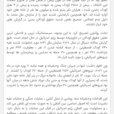
کشور بود که در آنجا عنوان شد در طول بیش از شش سال از شروع حملات
این ائتلاف ، بیش از ۳۵۰۰ کودک یمنی به شهادت رسیده و بیش از ۴ هزار
کودک زخمی شده ، هزاران نفر یتیم شده و میلیون ها نفر از خانه های خود
آواره شده اند. آنها همچنین نارضایتی شدید خود را از سازمان ملل متحد به
دلیل عدم انعکاس صحیح نقض شدید حقوق کودکان یمنی در گزارش های
خود ابراز داشتند.
تخت روانچی تصریح کرد: با این وجود، سیستماتیک ترین و فاحش ترین
نقض حقوق کودکان در خاورمیانه توسط رژیم اسرائیل در حال انجام است. طبق
گزارش سالانه دبیرکل در سال ۲۰۲۰ سازمان ملل ۱۰۳۱ مورد خشونت شدید علیه
۳۴۰ کودک فلسطینی ، از جمله کشته شدن ۱۱ نفر ، معلولیت ۳۲۴ نفر و
بازداشت ۳۶۱ نفر ، و همچنین ۳۰ حمله به مدارس و بیمارستان ها توسط
نیروهای اسرائیلی را مورد تایید قرار داد.
وی اظهار داشت: تنها در جریان جنگ وحشیانه و همه جانبه ۱۱ روزه غزه در ماه
می ۲۰۲۱، نیروهای اسرائیلی ۲۵۳ فلسطینی از جمله ۶۶ کودک را کشتند. از
جمله در یک مورد، ۱۳ نفر از اعضای یک خانواده بزرگ در زیر آوار خانه خود دفن
شدند که بسیاری از آنها کودک بودند و حتی یک نوزاد شش ماهه در میان آنها
بود.نیروهای اسرائیلی همچنین ۳۰ مرکز بهداشتی و حدود ۵۰ مدرسه را تخریب
کردند.
این اقدامات وحشیانه نماد روشنی از نسل کشی ، جنایات جنگی و جنایات علیه
بشریت است که اصول اساسی بین المللی را به صورت عمده ای نقض می کند
، و مسئولیت بین المللی رژیم اسرائیل در قبال این جنایات را به دنبال دارد.
بنابراین مقامات این رژیم باید به جرم ارتکاب چنین جنایات فجیعی محاکمه