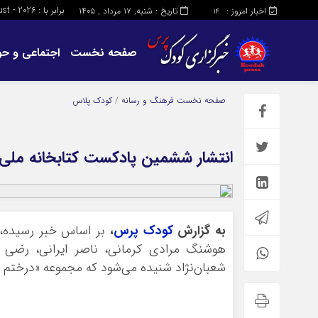
برابر با : Saturday - 8 - August - 2026
اخبار امروز :
تاریخ : شنبه, ۱۷ مرداد , ۱۴۰۵
14
صفحه نخست
اجتماعی و حو
صفحه نخست
فرهنگ و رسانه
/
کودک پلاس
انتشار ششمین پادکست کتابخانه ملی 
به گزارش
کودک پرس
،
بر اساس خبر رسیده
هوشنگ مرادی کرمانی، ناصر ایرانی، رضی 
شعبان‌نژاد شنیده می‌شود که مجموعه «درختم چتر