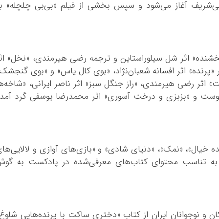
ی‌شریف آغاز می‌شود و سپس بخشی از فیلم «بی‌بی چلچله» ب
شنده» اثر شل سیلوراستاین و ترجمه رضی هیرمندی، «نخل» اث
پرنده» اثر افسانه شعبان‌نژاد، «بوی کال یاس» و «بوی گنجشک
ت» اثر رضی هیرمندی، «راز جنگل سبز» اثر ناصر ایرانی، «شاخه‌ه
دوست و «بزبزی و درخت آسوری» اثر محمدرضا یوسفی گرد آمد
ه خیال»، «نمک»، «دنیای شادی» و «بازی‌های آوازی و لالایی‌ها
، به تناسب محتوای کتاب‌های معرفی‌شده در پادکست به گوش
ن و نوجوانان ایران از کتاب «دختری ساکت با پرنده‌هایی شلوغ