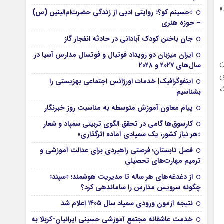
»
«حسینم کو؟» روایتی ادبی از زندگی حضرت‌ام‌البنین (س)
– حوزه هنری
جان باختن کودک آبادانی در حادثه انفجار گاز
ایران میزبان دو رویداد فوتبال و فوتسال مدارس آسیا در
ن
سال‌های ۲۰۲۷ و ۲۰۲۸
ی
اینفوگرافیک| خدمات اورژانس اجتماعی بهزیستی را
،
بشناسیم
پیام معاون آموزش متوسطه به مناسبت روز خبرنگار
کارسوق‌ها گامی در تحقق الگوی تربیتی سمپاد و شعار
«هر نیاز کشور، یک سمپادی آماده اثرگذاری»
فصل تابستان؛ فرصتی راهبردی برای عدالت آموزشی و
ترمیم مهارت‌های تحصیلی
از دغدغه‌های هر ساله تا مدیریت هوشمند؛ «سپند»
چگونه سرویس مدارس را ساماندهی کرد؟
نتیجه آزمون ورودی سمپاد سال ۱۴۰۵ اعلام شد
خدمت عاشقانه مجتمع آموزشی‌ حسینی ایرانیان-کربلا به