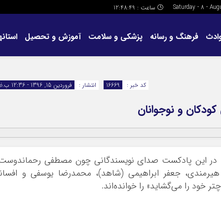
ساعت :
12:48:49
ادث
فرهنگ و رسانه
پزشکی و سلامت
آموزش و تحصیل
استانها
کد خبر :
16669
انتشار :
فروردین 15, 1396 - 12:36 ب.ظ
کودکان و نوجوانان
، در این پادکست صدای نویسندگانی چون مصطفی رحماندوست،
هیرمندی، جعفر ابراهیمی (شاهد)، محمدرضا یوسفی و افسانه
 خود را می‌گشاید» را خوانده‌اند.