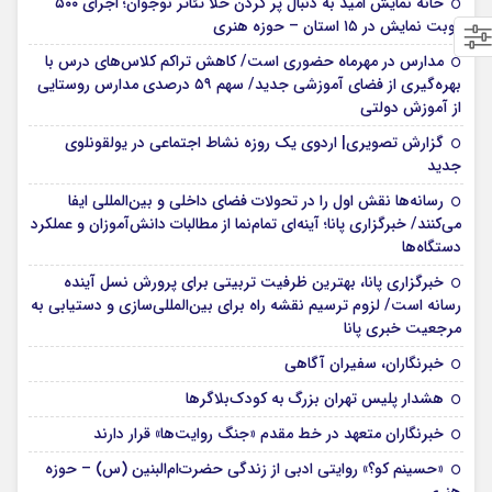
خانه نمایش امید به دنبال پر کردن خلأ تئاتر نوجوان؛ اجرای ۵۰۰
نوبت نمایش در ۱۵ استان – حوزه هنری
مدارس در مهرماه حضوری است/ کاهش تراکم کلاس‌های درس با
بهره‌گیری از فضای آموزشی جدید/ سهم ۵۹ درصدی مدارس روستایی
از آموزش دولتی
گزارش تصویری| اردوی یک روزه نشاط اجتماعی در یولقونلوی
جدید
رسانه‌ها نقش اول را در تحولات فضای داخلی و بین‌المللی ایفا
می‌کنند/ خبرگزاری پانا؛ آینه‌ای تمام‌نما از مطالبات دانش‌آموزان و عملکرد
دستگاه‌ها
خبرگزاری پانا، بهترین ظرفیت تربیتی برای پرورش نسل آینده
رسانه است/ لزوم ترسیم نقشه راه برای بین‌المللی‌سازی و دستیابی به
مرجعیت خبری پانا
خبرنگاران، سفیران آگاهی
هشدار پلیس تهران بزرگ به کودک‌بلاگرها
خبرنگاران متعهد در خط مقدم «جنگ روایت‌ها» قرار دارند
«حسینم کو؟» روایتی ادبی از زندگی حضرت‌ام‌البنین (س) – حوزه