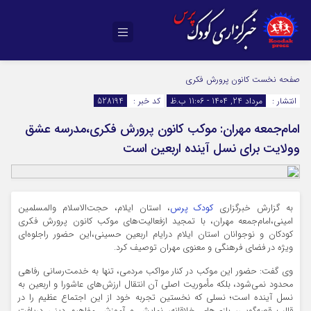
صفحه نخست
کانون پرورش فکری
انتشار :
مرداد 24, 1404 - 11:06 ب.ظ
کد خبر :
528194
امام‌جمعه مهران: موکب کانون پرورش فکری،مدرسه عشق
وولایت برای نسل آینده اربعین است
به گزارش خبرگزاری
کودک پرس
، استان ایلام، حجت‌الاسلام والمسلمین
امینی،امام‌جمعه مهران، با تمجید ازفعالیت‌های موکب کانون پرورش فکری
کودکان و نوجوانان استان ایلام درایام اربعین حسینی،این حضور راجلوه‌ای
ویژه در فضای فرهنگی و معنوی مهران توصیف کرد.
وی گفت: حضور این موکب در کنار مواکب مردمی، تنها به خدمت‌رسانی رفاهی
محدود نمی‌شود، بلکه مأموریت اصلی آن انتقال ارزش‌های عاشورا و اربعین به
نسل آینده است؛ نسلی که نخستین تجربه خود از این اجتماع عظیم را در