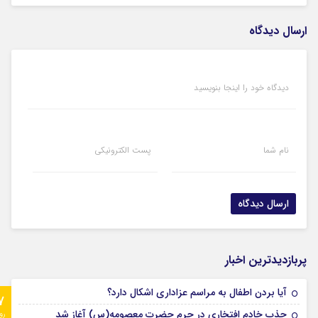
ارسال دیدگاه
دیدگاه خود را اینجا بنویسید
نام شما
پست الکترونیکی
پربازدیدترین اخبار
آیا بردن اطفال به مراسم عزادارى اشکال دارد؟
7
جذب خادم افتخاری در حرم حضرت معصومه(س) آغاز شد
رو