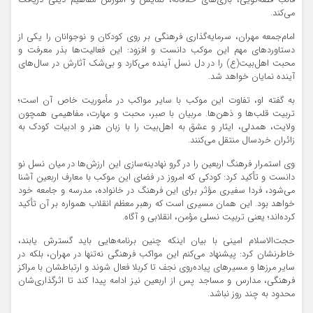
قالب قصه‌گویی، بازی‌های خلاقانه، نمایش و آموزش مفاهیم دینی دریافت
می‌کند.
امام‌جمعه مهران، سرمایه‌گذاری فرهنگی بر روی کودکان و نوجوانان را یکی از
دستاوردهای مهم این موکب دانست و افزود: این فعالیت‌ها بذر معرفت و
محبت اهل‌بیت(ع) را در دل نسل آینده می‌کارد و بی‌شک آثارش در سال‌های
آینده نمایان خواهد شد.
به گفته او، تفاوت این موکب با سایر مواکب در مأموریت خاص آن است؛
تربیت قلب‌ها و ذهن‌ها. مربیان با صبر، محبت و مهارت، مفاهیمی همچون
ولایت، همدلی، ایثار و عشق به اهل‌بیت را با زبان هنر و ادبیات کودک به
زائران خردسال منتقل می‌کنند.
وی استمرار فرهنگ اربعین را در گرو نهادینه‌سازی این ارزش‌ها در میان نسل نو
دانست و تأکید کرد: کودکی که امروز در فضای این موکب با معارف اربعین آشنا
می‌شود، فردا سفیری مؤثر برای این فرهنگ در خانواده، مدرسه و جامعه خود
خواهد بود. این همان مسیری است که رهبر معظم انقلاب همواره بر آن تأکید
کرده‌اند؛ یعنی تربیت نسلی مؤمن، انقلابی و آگاه.
حجت‌الاسلام امینی با بیان اینکه چنین برنامه‌هایی باید گسترش یابند،
خاطرنشان کرد: پیشنهاد می‌کنم این مواکب فرهنگی نه‌تنها در مهران، بلکه در
سایر مرزها و مسیرهای پیاده‌روی نجف تا کربلا فعال شوند و ارتباطشان با مراکز
فرهنگی، مدارس و مساجد پس از اربعین نیز ادامه پیدا کند تا اثرگذاری‌شان
محدود به چند روز نباشد.