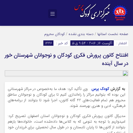
صفحه نخست
استانها
/
دسته بندی نشده
/
کودکان محروم
انتشار :
آگوست 16, 2016 - 9:54 ق.ظ
کد خبر :
1446
افتتاح کانون پرورش فکری کودکان و نوجوانان شهرستان خور
در سال آینده
به گزارش
کودک پرس
وی تأکید کرد: هدف ما به‌خصوص در مراکز شهرستانی
این بوده که بتوانیم مراکز را راه‌اندازی کنیم تا برای کودکان و نوجوانان مناطق
محروم هم تمام فعالیت‌های 42 گانه کانون، اجرا شود تا بتوانند از برنامه‌های
فرهنگی، ادبی و هنری بهره‌مند شوند.
مدیرکل کانون پرورش فکری کودکان و نوجوانان استان اصفهان تصریح کرد:
امیدواریم با توجه به تنوعی که به کلاس‌ها داده‌شده است، خانواده‌ها بازهم
بتوانند از کانون‌ها تا پایان تابستان و در طول سال تحصیلی برای فرزندان خود