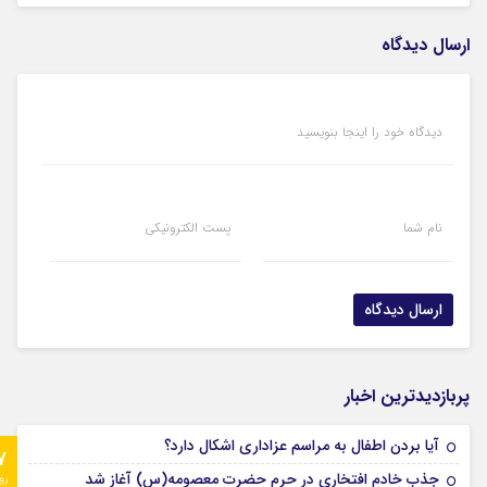
ارسال دیدگاه
دیدگاه خود را اینجا بنویسید
نام شما
پست الکترونیکی
پربازدیدترین اخبار
آیا بردن اطفال به مراسم عزادارى اشکال دارد؟
7
جذب خادم افتخاری در حرم حضرت معصومه(س) آغاز شد
رو