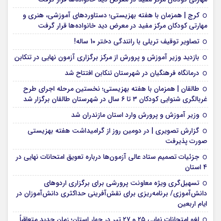
کرج | همزمان با هفته بهزیستی؛ دستاوردهای آموزشی، هنری و
مهارتی کودکان مرکز مفید در معرض دید خانواده‌ها قرار گرفت
تصاویر توقیف تریلی با رانندگی دختر 10 ساله!
بازدید وزیر آموزش و پرورش از مرکز برگزاری آزمون نهایی در تنکابن
درمانگاه فرهنگیان در شهرستان تنکابن افتتاح شد
طالقان | همزمان با هفته بهزیستی؛ نخستین مرحله اجرای طرح
غربالگری شنوایی کودکان ۳ تا ۶ سال در شهرستان طالقان برگزار شد
وزیر آموزش و پرورش وارد استان مازندران شد
گزارش تصویری | در دومین روز از گرامیداشت هفته بهزیستی
صورت پذیرفت
جزئیات تصمیم ستاد عالی آزمون‌ها درباره تعویق امتحانات نهایی در
۴ استان
تسهیل‌گری ویژه معاونت پرورشی برای برگزاری اردوهای
دانش‌آموزی/ برنامه‌ریزی برای نقش‌آفرینی حداکثری دانش‌آموزان در
ایام اربعین
لغو امتحانات نهایی ۲۵ و ۲۷ تیر در چهار استان؛ زمان جدید متعاقباً