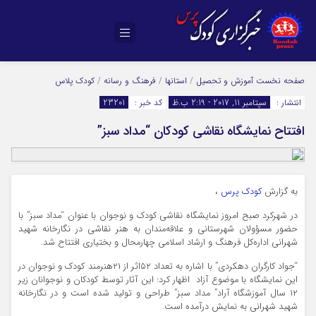
صفحه نخست
آموزش و تحصیل
/
استانها
/
فرهنگ و رسانه
/
کودک پلاس
انتشار :
سپتامبر 11, 2017 - 2:19 ب.ظ
کد خبر :
23201
افتتاح نمایشگاه نقاشی کودکان “مداد سبز”
به گزارش
کودک پرس
،
در شهرکرد صبح امروز نمایشگاه نقاشی کودک و نوجوان با عنوان “مداد سبز” با
حضور مسؤولان شهرستانی و علاقه‌مندان به هنر نقاشی در نگارخانه شهید
شهرانی اداره‌کل فرهنگ و ارشاد اسلامی چهارمحال و بختیاری افتتاح شد.
“جواد کارگران دهکردی” با اشاره به تعداد ٥٢اثر از ٢١هنرمند کودک و نوجوان در
این نمایشگاه با موضوع آزاد اظهار کرد: این آثار توسط کودکان و نوجوانان زیر
١٢ سال آموزشگاه آراد” مداد سبز” طراحی و تولید شده است و در نگارخانه
شهید شهرانی به نمایش درآمده است.