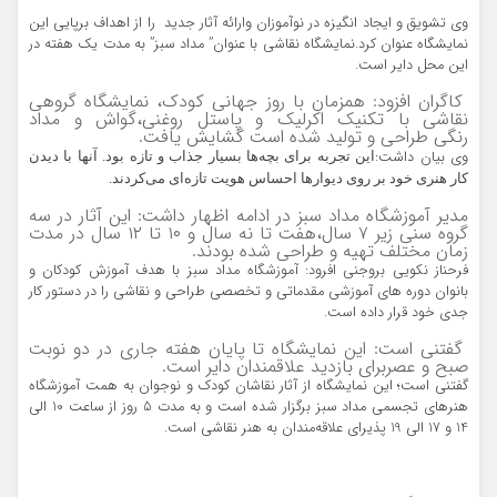
وی تشویق و ایجاد انگیزه در نوآموزان وارائه آثار جدید را از اهداف برپایی این
نمایشگاه عنوان کرد.نمایشگاه نقاشی با عنوان” مداد سبز” به مدت یک هفته در
این محل دایر است.
کاگران افزود: همزمان با روز جهانی کودک، نمایشگاه گروهی
نقاشی با تکنیک اکرلیک و پاستل روغنی،گواش و مداد
رنگی طراحی و تولید شده است گشایش یافت.
وی بیان داشت:
این تجربه برای بچه‌ها بسیار جذاب و تازه بود. آنها با دیدن
کار هنری خود بر روی دیوارها احساس هویت تازه‌ای می‌کردند.
مدیر آموزشگاه مداد سبز در ادامه اظهار داشت: این آثار در سه
گروه سنی زیر ٧ سال،هفت تا نه سال و ١٠ تا ١٢ سال در مدت
زمان مختلف تهیه و طراحی شده بودند.
فرحناز نکویی بروجنی افرود: آموزشگاه مداد سبز با هدف آموزش کودکان و
بانوان دوره های آموزشی مقدماتی و تخصصی طراحی و نقاشی را در دستور کار
جدی خود قرار داده است.
گفتنی است: این نمایشگاه تا پایان هفته جاری در دو نوبت
صبح و عصربرای بازدید علاقمندان دایر است.
گفتنی است؛ این نمایشگاه از آثار نقاشان کودک و نوجوان به همت آموزشگاه
هنرهای تجسمی مداد سبز برگزار شده است و به مدت 5 روز از ساعت 10 الی
14 و 17 الی 19 پذیرای علاقه‌مندان به هنر نقاشی است.