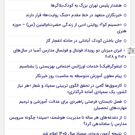
هشدار پلیس تهران بزرگ به کودک‌بلاگرها
خبرنگاران متعهد در خط مقدم «جنگ روایت‌ها» قرار دارند
«حسینم کو؟» روایتی ادبی از زندگی حضرت‌ام‌البنین (س) – حوزه
هنری
جان باختن کودک آبادانی در حادثه انفجار گاز
ایران میزبان دو رویداد فوتبال و فوتسال مدارس آسیا در سال‌های
۲۰۲۷ و ۲۰۲۸
اینفوگرافیک| خدمات اورژانس اجتماعی بهزیستی را بشناسیم
پیام معاون آموزش متوسطه به مناسبت روز خبرنگار
کارسوق‌ها گامی در تحقق الگوی تربیتی سمپاد و شعار «هر نیاز
کشور، یک سمپادی آماده اثرگذاری»
فصل تابستان؛ فرصتی راهبردی برای عدالت آموزشی و ترمیم
مهارت‌های تحصیلی
از دغدغه‌های هر ساله تا مدیریت هوشمند؛ «سپند» چگونه سرویس
مدارس را ساماندهی کرد؟
نتیجه آزمون ورودی سمپاد سال ۱۴۰۵ اعلام شد