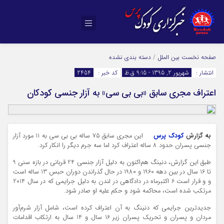
صفحه نخست
بین الملل
/
دسته بندی نشده
انتشار :
شهریور 2, 1395 - 9:15 ق.ظ
کد خبر :
2454
اعتراف مجری سابق «بی بی سی» به آزار جنسی کودکان
به گزارش
کودک پرس
این مجری سابق 75 ساله بی بی سی به 11 مورد آزار
جنسی پسران حدود 8 ساله اعتراف کرد اما سه جرم دیگر را انکار کرد.
طبق این گزارش، دنینگ هم‌اکنون به دلیل آزار جنسی 24 قربانی در بازه سنی 9
تا 16 سال در بین دهه 1960 و 1980 در حال گذراندن دوران حبس 13 ساله است
و و قرار است 6 اکتبرماه در دادگاهی در لندن به دلیل جرایمی که در سال 2014
مرتکب شده است، محاکمه شود و حکم علیه او صادر شود.
جدیدترین جرایمی که دنینگ به آن اعتراف کرده است، شامل آزار شرم‌آور
مردان و پسران و تحریک پسران زیر 16 سال و 14 سال به ارتکاب اقدامات