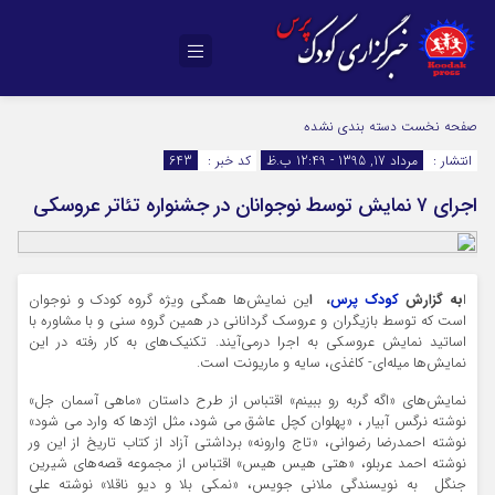
صفحه نخست
دسته بندی نشده
انتشار :
مرداد 17, 1395 - 12:49 ب.ظ
کد خبر :
643
اجرای ۷ نمایش توسط نوجوانان در جشنواره تئاتر عروسکی
ا
به گزارش
کودک پرس
، ا
ین نمایش‌ها همگی ویژه گروه کودک و نوجوان
است که توسط بازیگران و عروسک گردانانی در همین گروه سنی و با مشاوره با
اساتید نمایش عروسکی به اجرا درمی‌آیند. تکنیک‌های به کار رفته در این
نمایش‌ها میله‌ای- کاغذی، سایه و ماریونت است.
نمایش‌های «اگه گربه رو ببینم» اقتباس از طرح داستان «ماهی آسمان جل»
نوشته نرگس آبیار ، «پهلوان کچل عاشق می شود، مثل اژدها که وارد می شود»
نوشته احمدرضا رضوانی، «تاج وارونه» برداشتی آزاد از کتاب تاریخ از این ور
نوشته احمد عربلو، «هتی هیس هیس» اقتباس از مجموعه قصه‌های شیرین
جنگل به نویسندگی ملانی جویس، «نمکی بلا و دیو ناقلا» نوشته علی