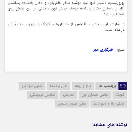
بهروزنسب، «شلبی تنها نرو» نوشته ساغر لطفی‌نژاد و «خال پادشاه» برداشتی
آزاد از داستان «خال پادشاه» نوشته جعفر توزنده جانی در این بخش روی
صحنه می‌روند.
۴ نمایش این بخش با اقتباس از داستان‌های کودک و نوجوان به نگارش
درآمده است.
منبع:
خبرگزاری مهر
برچسب ها
تاج وارونه
خال پادشاه
شلبی تنها نرو
کودک
ماهی آسمان جل
نمایش
نمایش عروسکی
نمکی بلا و دیو ناقلا
هتی هیس هیس
نوشته های مشابه