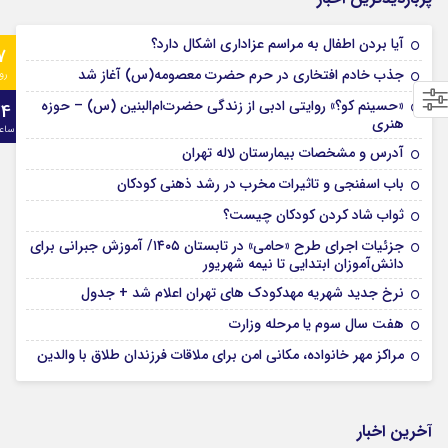
آیا بردن اطفال به مراسم عزادارى اشکال دارد؟
7
جذب خادم افتخاری در حرم حضرت معصومه(س) آغاز شد
رو
«حسینم کو؟» روایتی ادبی از زندگی حضرت‌ام‌البنین (س) – حوزه
24
هنری
ساع
آدرس و مشخصات بیمارستان لاله تهران
باب اسفنجی و تاثیرات مخرب در رشد ذهنی کودکان
ثواب شاد کردن کودکان چیست؟
جزئیات اجرای طرح «حامی» در تابستان ۱۴۰۵/ آموزش جبرانی برای
دانش‌آموزان ابتدایی تا نیمه شهریور
نرخ جدید شهریه مهدکودک های تهران اعلام شد + جدول
هفت سال سوم یا مرحله وزارت
مراکز مهر خانواده، مکانی امن برای ملاقات فرزندان طلاق با والدین
آخرین اخبار