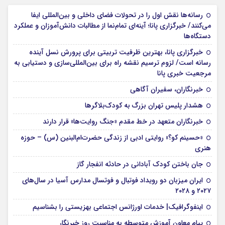
رسانه‌ها نقش اول را در تحولات فضای داخلی و بین‌المللی ایفا
می‌کنند/ خبرگزاری پانا؛ آینه‌ای تمام‌نما از مطالبات دانش‌آموزان و عملکرد
دستگاه‌ها
خبرگزاری پانا، بهترین ظرفیت تربیتی برای پرورش نسل آینده
رسانه است/ لزوم ترسیم نقشه راه برای بین‌المللی‌سازی و دستیابی به
مرجعیت خبری پانا
خبرنگاران، سفیران آگاهی
هشدار پلیس تهران بزرگ به کودک‌بلاگرها
خبرنگاران متعهد در خط مقدم «جنگ روایت‌ها» قرار دارند
«حسینم کو؟» روایتی ادبی از زندگی حضرت‌ام‌البنین (س) – حوزه
هنری
جان باختن کودک آبادانی در حادثه انفجار گاز
ایران میزبان دو رویداد فوتبال و فوتسال مدارس آسیا در سال‌های
۲۰۲۷ و ۲۰۲۸
اینفوگرافیک| خدمات اورژانس اجتماعی بهزیستی را بشناسیم
پیام معاون آموزش متوسطه به مناسبت روز خبرنگار