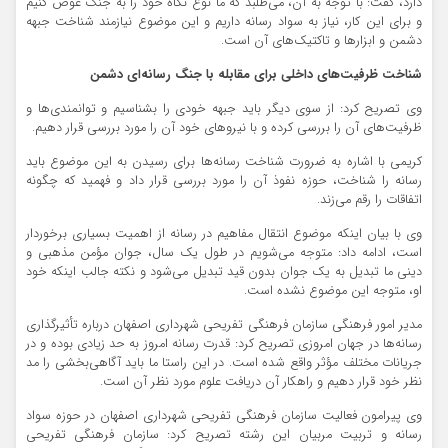
دارد، گفت: با توجه به آن، می‌طلبد که ما نوع نگاه خود را به جنگ عوض کنیم
و برای این کار، نیاز به سواد رسانه داریم و این موضوع نیازمند شناخت جبهه
دشمن و ابزارها و تاکتیک‌های آن است.
شناخت ظرفیت‌های داخلی برای مقابله با جنگ رسانه‌ای دشمن
وی تصریح کرد: از سوی دیگر باید جبهه خودی را بشناسیم و توانمندی‌ها و
ظرفیت‌های آن را بررسی کرده و با نیروهای خود آن را مورد بررسی قرار دهیم.
کریمی با اشاره به ضرورت شناخت رسانه‌ها برای رسیدن به این موضوع باید
رسانه را شناخت، حوزه نفوذ آن را مورد بررسی قرار داد و فهمید که چگونه
اتفاقات را رقم می‌زند.
وی با بیان اینکه موضوع انتقال مفاهیم در رسانه از اهمیت بسیاری برخوردار
است، ادامه داد: متوجه می‌شویم در طول یک سال، جوان مؤمن مذهبی و
دینی ما تبدیل به یک جوان بدون قید تبدیل می‌شود و نکته جالب اینکه خود
او، متوجه این موضوع نشده است.
مدیر امور فرهنگی سازمان فرهنگی تفریحی شهرداری اصفهان درباره تأثیرگذاری
رسانه‌ها در جهان امروزی تصریح کرد: قدرت رسانه امروز به حد زیادی بوده و در
جریانات مختلف مؤثر واقع شده است. در این راستا ما باید آگاهی‌بخشی را مد
نظر خود قرار دهیم و راهکار آن دریافت علوم مورد نظر آن است.
وی پیرامون فعالیت سازمان فرهنگی تفریحی شهرداری اصفهان در حوزه سواد
رسانه و تربیت مربیان این رشته تصریح کرد: سازمان فرهنگی تفریحی