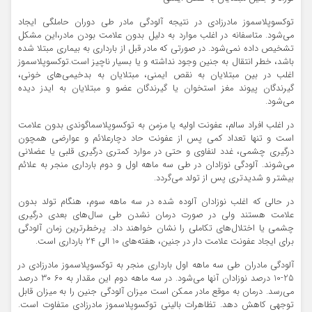
توكسوپلاسموز مادرزادی در نتیجه آلودگی مادر طی دوران حاملگی ایجاد
می‌شود. متاسفانه در اغلب موارد به دلیل بدون علامت بودن مادر،‌این مشكل
تشخیص داده نمی‌شود. در صورتی كه مادر قبل از بارداری به بیماری مبتلا شده
باشد، خطر انتقال به جنین وجود نداشته و یا بسیار ناچیز است.توكسوپلاسموز
اغلب در بین مبتلایان به نقص ایمنی، مبتلایان به بدخیمی‌های خونی،
گیرندگان پیوند مغز استخوان یا گیرندگان عضو و مبتلایان به ایدز دیده
می‌شود.
در اغلب افراد سالم، عفونت اولیه یا مزمن به توكسوپلاسماگوندی بدون علامت
است و تنها تعداد كمی پس از عفونت حاد دچارعلائم و عوارضی همچون
درگیری چشمی، غدد لنفاوی و حتی در موارد كمتری درگیری قلبی یا عضلانی
می‌شوند. آلودگی نوزادان در طی سه ماهه اول و دوم بارداری منجر به علائم
بیشتر و شدیدتری پس از تولد می‌گردد.
در حالی كه اغلب نوزادان آلوده شده در سه ماهه سوم، هنگام تولد بدون
علامت هستند ولی در صورت درمان نشدن طی سال‌های بعدی درگیری
چشمی یا اختلال‌های تكاملی را نشان خواهند داد. پرخطرترین زمان آلودگی
برای ایجاد عفونت علامت دار در جنین، هفته‌های 10 الی 24 بارداری است.
آلودگی مادران طی سه ماهه اول بارداری منجر به توكسوپلاسموز مادرزادی در
25-10 درصد نوزادان آنها می‌شود. در سه ماهه دوم این مقدار به 60 30 درصد
می‌رسد. درمان به موقع مادر ممكن است میزان آلودگی جنین را به میزان قابل
توجهی كاهش دهد. تظاهرات بالینی توكسوپلاسموز مادرزادی متفاوت است.