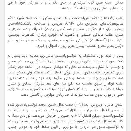
ممكن است هیچ گونه عارضه‌ای بر جای نگذارد و یا عوارض خود را طی
زمان‌های متفاوتی پس از تولد نشان دهند.
اغلب یافته‌ها و علائم، غیراختصاصی هستند و ممكن است كاملا شبیه علائم
سایرعفونت‌های مادرزادی مثل CMV، هرپس و سرخجه باشند.نشانه‌های
بیماری عبارتند از: درگیری عمقی چشم (كوریورتینیت)، انحراف چشم، نابینایی،
صرع، عقب ماندگی جسمی و ذهنی، كم خونی، یرقان، تظاهرات پوستی،
التهاب مغز (آنسفالیت)، كوچكی مغز و جمجمه، رسوب كلسیم در مغز و سایر
درگیری‌های مغز و اعصاب،‌ بیماری‌های ریوی، اسهال و غیره.
پس از تولد نوزاد مشكوك به توكسوپلاسموز مادرزادی، معاینه باید بسیار به
دقت صورت پذیرد. نوزادان نارس در سه ماهه اول تولد، درگیری سیستم عصبی
و چشمی را نشان می‌دهند در حالی كه نوزادان رسیده در 2 ماهه دوم زندگی
دارای تظاهرات خفیف تری از قبیل بزرگی طحال و كبد هستند ولی ممكن است
صدمات مغزی و چشمی مدت‌ها و حتی سال‌ها بعد خود را نشان دهند.تقریبا
اغلب نوزادان بدون علامت هم طی سال‌های بعد عوارض بیماری را نشان
خواهند داد. به نظر می‌رسد كه درمان نوزاد مبتلا به توكسوپلاسموز مادرزادی
حتی در موارد بدون علامت بتواند تا حد زیادی عوارض را كاهش دهد.
ابتلای مادر به ویروس ایدز (HIV) باعث فعال شدن مجدد توكسوپلاسموز شده
و خطر انتقال به جنین را افزایش می‌دهد. به نظر می‌رسد ابتلا به
توكسوپلاسموز میزان انتقال HIV به جنین را افزایش می‌دهد. نوزادان مبتلا به
HIV به اشكال شدیدتر توكسوپلاسموز مادرزادی مبتلا می‌شوند. همچنین ابتلا
به توكسوپلاسموز طی بارداری با مواردی از قبیل سقط خود به خودی جنین،