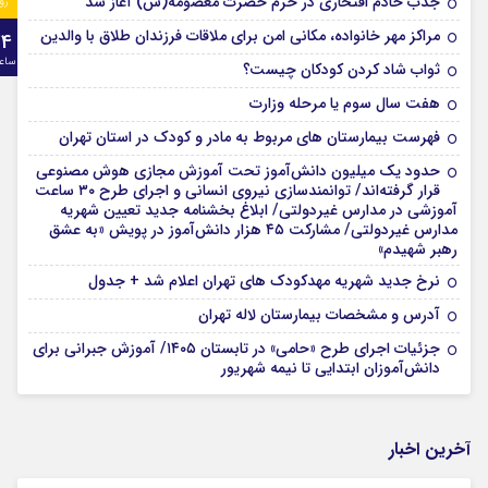
جذب خادم افتخاری در حرم حضرت معصومه(س) آغاز شد
رو
مراکز مهر خانواده، مکانی امن برای ملاقات فرزندان طلاق با والدین
24
ساع
ثواب شاد کردن کودکان چیست؟
هفت سال سوم یا مرحله وزارت
فهرست بیمارستان های مربوط به مادر و کودک در استان تهران
حدود یک میلیون دانش‌آموز تحت آموزش مجازی هوش مصنوعی
قرار گرفته‌اند/ توانمندسازی نیروی انسانی و اجرای طرح ۳۰ ساعت
آموزشی در مدارس غیردولتی/ ابلاغ بخشنامه جدید تعیین شهریه
مدارس غیردولتی/ مشارکت ۴۵ هزار دانش‌آموز در پویش «به عشق
رهبر شهیدم»
نرخ جدید شهریه مهدکودک های تهران اعلام شد + جدول
آدرس و مشخصات بیمارستان لاله تهران
جزئیات اجرای طرح «حامی» در تابستان ۱۴۰۵/ آموزش جبرانی برای
دانش‌آموزان ابتدایی تا نیمه شهریور
آخرین اخبار