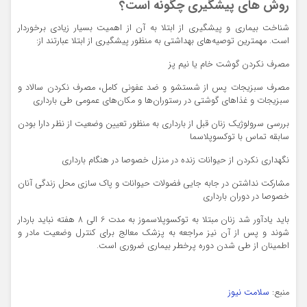
روش های پیشگیری چگونه است؟
شناخت بیماری و پیشگیری از ابتلا به آن از اهمیت بسیار زیادی برخوردار
است. مهمترین توصیه‌های بهداشتی به منظور پیشگیری از ابتلا عبارتند از:
مصرف نكردن گوشت خام یا نیم پز
مصرف سبزیجات پس از شستشو و ضد عفونی كامل، مصرف نكردن سالاد و
سبزیجات و غذاهای گوشتی در رستوران‌ها و مكان‌های عمومی طی بارداری
بررسی سرولوژیك زنان قبل از بارداری به منظور تعیین وضعیت از نظر دارا بودن
سابقه تماس با توكسوپلاسما
نگهداری نكردن از حیوانات زنده در منزل خصوصا در هنگام بارداری
مشاركت نداشتن در جابه جایی فضولات حیوانات و پاك سازی محل زندگی آنان
خصوصا در دوران بارداری
باید یادآور شد زنان مبتلا به توكسوپلاسموز به مدت 6 الی 8 هفته نباید باردار
شوند و پس از آن نیز مراجعه به پزشك معالج برای كنترل وضعیت مادر و
اطمینان از طی شدن دوره پرخطر بیماری ضروری است.
منبع:
سلامت نیوز