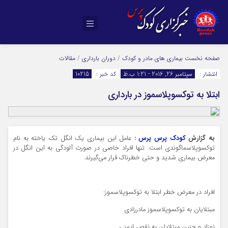
صفحه نخست
بیماری های مادر و کودک
/
دوران بارداری
/
مقالات
انتشار :
سپتامبر 26, 2016 - 1:21 ب.ظ
کد خبر :
10215
ابتلا به توکسوپلاسموز در بارداری
به گزارش
کودک پرس پرس
:
عامل این بیماری یك انگل تك یاخته به نام
توكسوپلاسماگوندی است. تنها افراد خاصی در صورت آلودگی به این انگل در
معرض بیماری شدید و حتی خطرناك قرار می‌گیرند.
افراد در معرض خطر ابتلا به توكسوپلاسموز:
مبتلایان به توكسوپلاسموز مادرزادی
نوزاد و جنین مبتلایان به نقص ایمنی