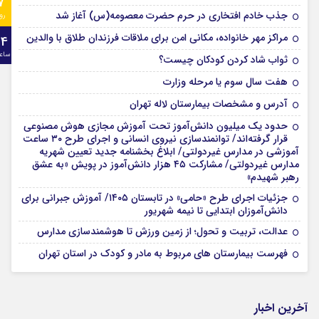
7
جذب خادم افتخاری در حرم حضرت معصومه(س) آغاز شد
رو
مراکز مهر خانواده، مکانی امن برای ملاقات فرزندان طلاق با والدین
24
ساع
ثواب شاد کردن کودکان چیست؟
هفت سال سوم یا مرحله وزارت
آدرس و مشخصات بیمارستان لاله تهران
حدود یک میلیون دانش‌آموز تحت آموزش مجازی هوش مصنوعی
قرار گرفته‌اند/ توانمندسازی نیروی انسانی و اجرای طرح ۳۰ ساعت
آموزشی در مدارس غیردولتی/ ابلاغ بخشنامه جدید تعیین شهریه
مدارس غیردولتی/ مشارکت ۴۵ هزار دانش‌آموز در پویش «به عشق
رهبر شهیدم»
جزئیات اجرای طرح «حامی» در تابستان ۱۴۰۵/ آموزش جبرانی برای
دانش‌آموزان ابتدایی تا نیمه شهریور
عدالت، تربیت و تحول؛ از زمین ورزش تا هوشمندسازی مدارس
فهرست بیمارستان های مربوط به مادر و کودک در استان تهران
آخرین اخبار